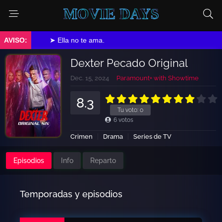
MOVIE DAYS
➤ Ella no te ama.
Dexter Pecado Original
Dec. 15, 2024
Paramount+ with Showtime
8.3
Tu voto:
0
6
votos
Crimen
Drama
Series de TV
Episodios
Info
Reparto
Temporadas y episodios