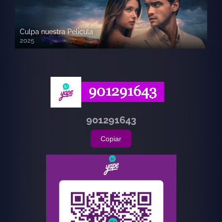
Culpa nuestra Pelicula
2025
720p HD
901291643
Copiar