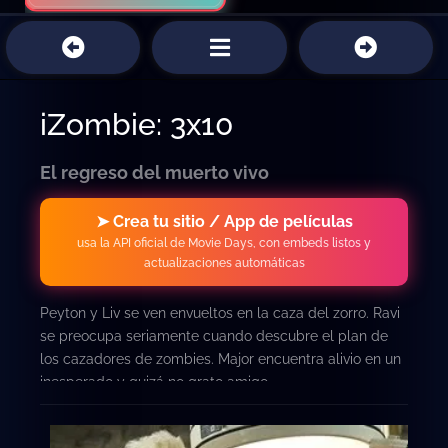
iZombie: 3x10
El regreso del muerto vivo
➤ Crea tu sitio / App de películas
usa la API oficial de Movie Days, con embeds listos y
actualizaciones automáticas
Peyton y Liv se ven envueltos en la caza del zorro. Ravi
se preocupa seriamente cuando descubre el plan de
los cazadores de zombies. Major encuentra alivio en un
inesperado y quizá no grato amigo.