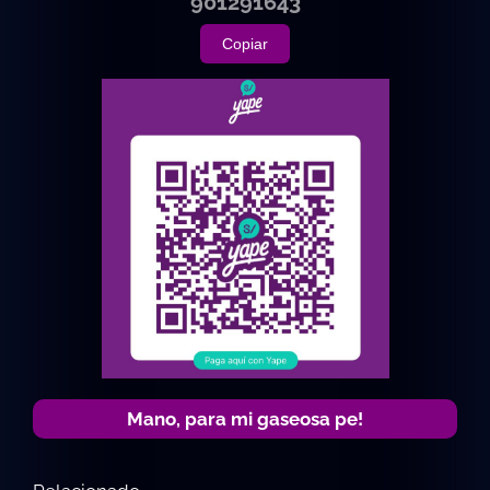
901291643
Copiar
Mano, para mi gaseosa pe!