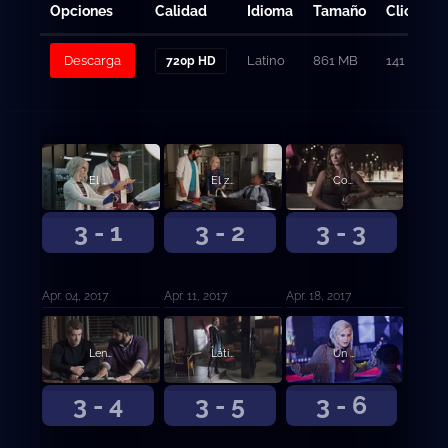
Opciones
Calidad
Idioma
Tamaño
Clicks
Descarga
Latino
861 MB
141
720p HD
El cielo se volvió más tranquilo
El zombi es sabio
Comer, rezar, matar
3 - 1
3 - 2
3 - 3
Apr. 04, 2017
Apr. 11, 2017
Apr. 18, 2017
Lengua larga
Látigo al zombi
Un gran desastre
3 - 4
3 - 5
3 - 6