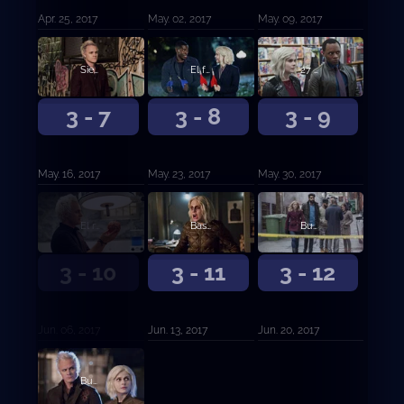
Apr. 25, 2017
May. 02, 2017
May. 09, 2017
Siesta caliente
El futuro son los sesos
27 piezas de oro
3 - 7
3 - 8
3 - 9
May. 16, 2017
May. 23, 2017
May. 30, 2017
El regreso del muerto vivo
Basta de conspiraciones
Buscando al Sr. Goodbrain (Parte 1)
3 - 10
3 - 11
3 - 12
Jun. 06, 2017
Jun. 13, 2017
Jun. 20, 2017
Buscando al Sr. Goodbrain (Parte 2)