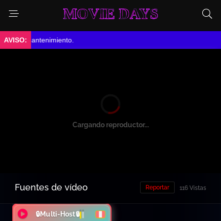
MOVIE DAYS
En Mantenimiento.
Cargando reproductor...
Fuentes de vídeo
Reportar
116 Vistas
🔒Multi-Host🔒