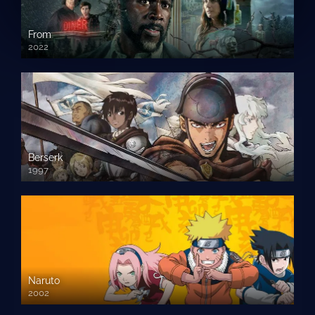
From
2022
Berserk
1997
Naruto
2002