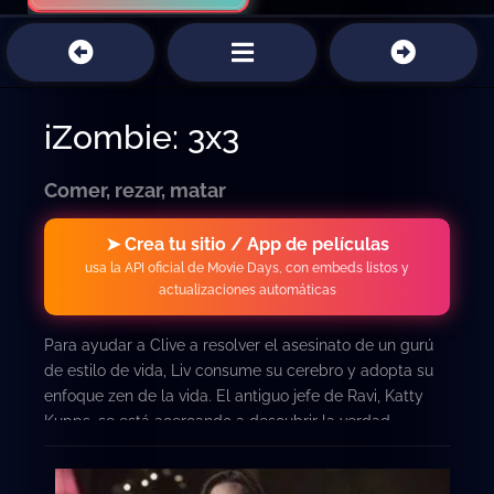
iZombie: 3x3
Comer, rezar, matar
➤ Crea tu sitio / App de películas
usa la API oficial de Movie Days, con embeds listos y
actualizaciones automáticas
Para ayudar a Clive a resolver el asesinato de un gurú
de estilo de vida, Liv consume su cerebro y adopta su
enfoque zen de la vida. El antiguo jefe de Ravi, Katty
Kupps, se está acercando a descubrir la verdad
mientras se acerca a Ravi. Mientras tanto, Blaine y
Peyton continúan su amistad en ciernes, para una gran