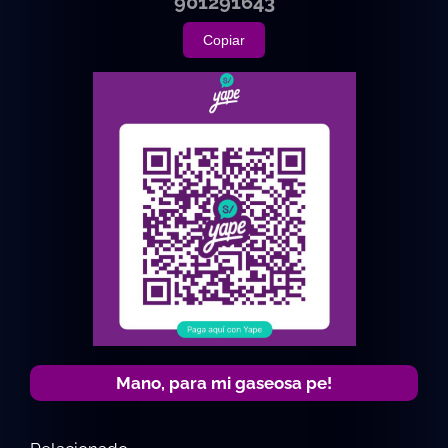
901291643
Copiar
Mano, para mi gaseosa pe!