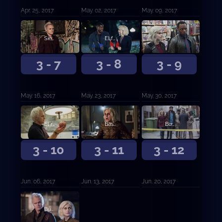
Apr. 25, 2017
May. 02, 2017
May. 09, 2017
Siesta caliente
El futuro son los sesos
27 piezas de oro
3 - 7
3 - 8
3 - 9
May. 16, 2017
May. 23, 2017
May. 30, 2017
El regreso del muerto vivo
Basta de conspiraciones
Buscando al Sr. Goodbrain (Parte 1)
3 - 10
3 - 11
3 - 12
Jun. 06, 2017
Jun. 13, 2017
Jun. 20, 2017
Buscando al Sr. Goodbrain (Parte 2)