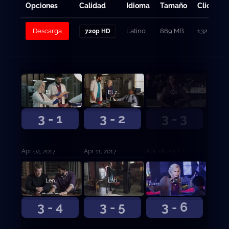
Opciones
Calidad
Idioma
Tamaño
Clicks
Descarga
Latino
869 MB
132
720p HD
El cielo se volvió más tranquilo
El zombi es sabio
Comer, rezar, matar
3 - 1
3 - 2
3 - 3
Apr. 04, 2017
Apr. 11, 2017
Apr. 18, 2017
Lengua larga
Látigo al zombi
Un gran desastre
3 - 4
3 - 5
3 - 6