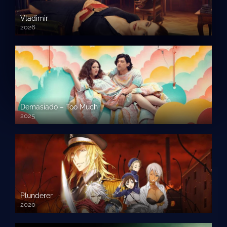
Vladimir
2026
Demasiado – Too Much
2025
Plunderer
2020