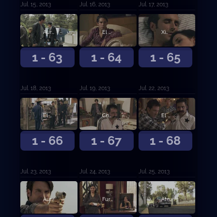
Jul. 15, 2013
Jul. 16, 2013
Jul. 17, 2013
Aurelio asesina a su amante Mónica Robles
El Cabo planea asesina a Casillas
Ximena hace el amor con el Turco
1 - 63
1 - 64
1 - 65
Jul. 18, 2013
Jul. 19, 2013
Jul. 22, 2013
El Cabo asesina al Tijeras
Chacorta y sus hombres asesinan a Colmenares
El Cabo es amenazado de muerte
1 - 66
1 - 67
1 - 68
Jul. 23, 2013
Jul. 24, 2013
Jul. 25, 2013
Aurelio asesina al Turco por traicionarlo con su esposa
Furioso en la mira
Atentan contra Aurelio Casillas y su familia