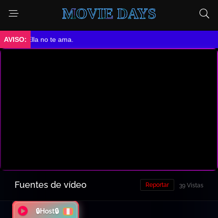
MOVIE DAYS
➤ Ella no te ama.
Fuentes de vídeo
Reportar
39 Vistas
🔒Host🔒