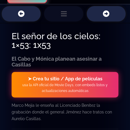
El señor de los cielos:
1×53: 1x53
El Cabo y Mónica planean asesinar a
Casillas
➤ Crea tu sitio / App de películas
usa la API oficial de Movie Days, con embeds listos y
actualizaciones automáticas
Marco Mejía le enseña al Licenciado Benítez la
grabación donde el general Jiménez hace tratos con
Aurelio Casillas.