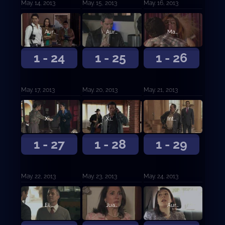
May. 14, 2013
May. 15, 2013
May. 16, 2013
Aurelio le ordena a sus sicarios acribillar a los repartidores del periódico
Aurelio ordena asesinar a la periodista Eugenia
Matilde seduce a Heriberto y hacen al amor
1 - 24
1 - 25
1 - 26
May. 17, 2013
May. 20, 2013
May. 21, 2013
Ximena se escapa
Ximena es secuestrada por Los Villalobos
Intentan violar a la mujer de Casillas
1 - 27
1 - 28
1 - 29
May. 22, 2013
May. 23, 2013
May. 24, 2013
El Cabo le confiesa a Aurelio que lo quieren traicionar
Juan le pega un tiro a Ximena
Aurelio libera a su esposa Ximena