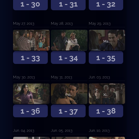
1 - 30
1 - 31
1 - 32
May. 27, 2013
May. 28, 2013
May. 29, 2013
Don Cleto ajusticia a los Villalobos
Aurelio se enfrenta a Don Cleto
Marco y Leonor se dejan llevar por la pasión
1 - 33
1 - 34
1 - 35
May. 30, 2013
May. 31, 2013
Jun. 03, 2013
Leonor se infiltra en la organización de Casillas
Piden a Aurelio asesina al Cardenal Pastrana
Ximena le confiesa al Turco que no es feliz con Aurelio
1 - 36
1 - 37
1 - 38
Jun. 04, 2013
Jun. 05, 2013
Jun. 10, 2013