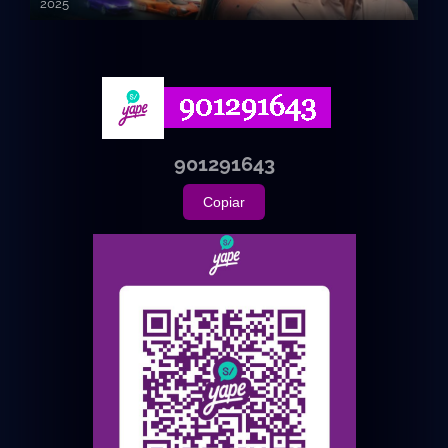
2025
720p HD
901291643
Copiar