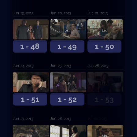
Jun. 19, 2013
Jun. 20, 2013
Jun. 21, 2013
Aurelio le pega a Ximena por intentar abandonarlo
Leonor seduce a Aurelio para atraparlo
Leonor descubre la identidad de el Letrudo
1 - 48
1 - 49
1 - 50
Jun. 24, 2013
Jun. 25, 2013
Jun. 26, 2013
Aurelio enfrenta a Marcos para liberar a Don Cleto
Aurelio asesina a Don Cleto
El Cabo y Mónica planean asesinar a Casillas
1 - 51
1 - 52
1 - 53
Jun. 27, 2013
Jun. 28, 2013
Jul. 01, 2013
Marcos captura al Letrudo
Mónica sella una alianza mortal con el Topo contra Aurelio
Mónica le prepara una trampa a Aurelio