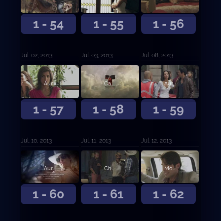
1 - 54
1 - 55
1 - 56
Jul. 02, 2013
Jul. 03, 2013
Jul. 08, 2013
Aurelio amenaza de muerte al Turco
Casillas y sus hombres secuestran a Eugenia
Aurelio asesina a la periodista Eugenia
1 - 57
1 - 58
1 - 59
Jul. 10, 2013
Jul. 11, 2013
Jul. 12, 2013
Aurelio le ordena al Cabo matar a Tijeras
Chacorta sorprende a Ximena y al Turco juntos
Mónica sentencia de muerte a Aurelio
1 - 60
1 - 61
1 - 62