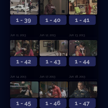
Chacorta elimina al Cardenal y los Villalobos a Guadalupe
Mónica jura vengar la muerte de Guadalupe
Casillas se la juega toda para ocultar la muerte de Guadalupe
1 - 39
1 - 40
1 - 41
Jun. 11, 2013
Jun. 12, 2013
Jun. 13, 2013
Mónica prepara su venganza contra Chacorta
El Turco le confiesa a Ximena su amor
Marcos arresta a Don Cleto por tráfico de droga
1 - 42
1 - 43
1 - 44
Jun. 14, 2013
Jun. 17, 2013
Jun. 18, 2013
Aurelio le ordena a los colombianos matar a Marcos
Ximena se escapa de la casa de Aurelio
Mónica elimina a la mujer que mató a Isidro
1 - 45
1 - 46
1 - 47