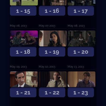
1 - 15
1 - 16
1 - 17
May. 06, 2013
May. 07, 2013
May. 08, 2013
Matilde se desnuda enfrente de su sobrino
El Letrudo se enfrenta a Aurelio
Aurelio sella un pacto con Irina
1 - 18
1 - 19
1 - 20
May. 09, 2013
May. 10, 2013
May. 13, 2013
Leonor besa sorpresivamente a Marco
Chacorta sentencia a sus socios de muerte
Denuncian el rostro de Aurelio Casillas
1 - 21
1 - 22
1 - 23