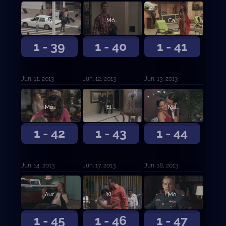
Chacorta elimina al Cardenal y los Villalobos a Guadalupe
Mónica jura vengar la muerte de Guadalupe
Casillas se la juega toda para ocultar la muerte de Guadalupe
1 - 39
1 - 40
1 - 41
Jun. 11, 2013
Jun. 12, 2013
Jun. 13, 2013
Mónica prepara su venganza contra Chacorta
El Turco le confiesa a Ximena su amor
Marcos arresta a Don Cleto por tráfico de droga
1 - 42
1 - 43
1 - 44
Jun. 14, 2013
Jun. 17, 2013
Jun. 18, 2013
Aurelio le ordena a los colombianos matar a Marcos
Ximena se escapa de la casa de Aurelio
Mónica elimina a la mujer que mató a Isidro
1 - 45
1 - 46
1 - 47