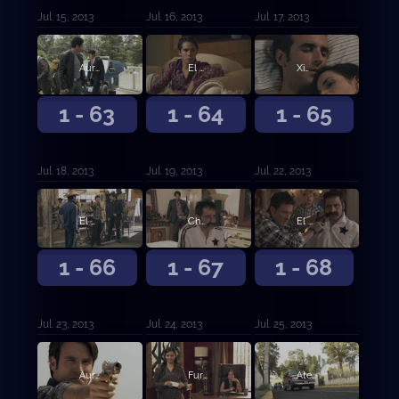
Jul. 15, 2013
Jul. 16, 2013
Jul. 17, 2013
Aurelio asesina a su amante Mónica Robles
El Cabo planea asesina a Casillas
Ximena hace el amor con el Turco
1 - 63
1 - 64
1 - 65
Jul. 18, 2013
Jul. 19, 2013
Jul. 22, 2013
El Cabo asesina al Tijeras
Chacorta y sus hombres asesinan a Colmenares
El Cabo es amenazado de muerte
1 - 66
1 - 67
1 - 68
Jul. 23, 2013
Jul. 24, 2013
Jul. 25, 2013
Aurelio asesina al Turco por traicionarlo con su esposa
Furioso en la mira
Atentan contra Aurelio Casillas y su familia