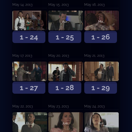
May. 14, 2013
May. 15, 2013
May. 16, 2013
Aurelio le ordena a sus sicarios acribillar a los repartidores del periódico
Aurelio ordena asesinar a la periodista Eugenia
Matilde seduce a Heriberto y hacen al amor
1 - 24
1 - 25
1 - 26
May. 17, 2013
May. 20, 2013
May. 21, 2013
Ximena se escapa
Ximena es secuestrada por Los Villalobos
Intentan violar a la mujer de Casillas
1 - 27
1 - 28
1 - 29
May. 22, 2013
May. 23, 2013
May. 24, 2013
El Cabo le confiesa a Aurelio que lo quieren traicionar
Juan le pega un tiro a Ximena
Aurelio libera a su esposa Ximena