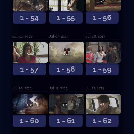
Marcos captura al Letrudo
Mónica sella una alianza mortal con el Topo contra Aurelio
Mónica le prepara una trampa a Aurelio
1 - 54
1 - 55
1 - 56
Jul. 02, 2013
Jul. 03, 2013
Jul. 08, 2013
Aurelio amenaza de muerte al Turco
Casillas y sus hombres secuestran a Eugenia
Aurelio asesina a la periodista Eugenia
1 - 57
1 - 58
1 - 59
Jul. 10, 2013
Jul. 11, 2013
Jul. 12, 2013
Aurelio le ordena al Cabo matar a Tijeras
Chacorta sorprende a Ximena y al Turco juntos
Mónica sentencia de muerte a Aurelio
1 - 60
1 - 61
1 - 62