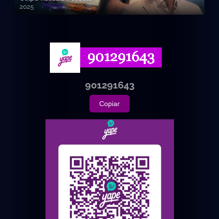
2025
720p HD
901291643
Copiar