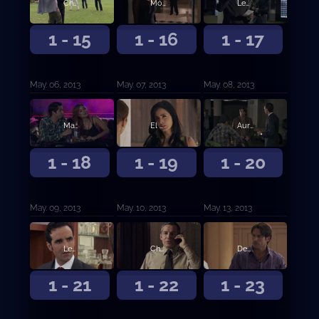
Chacorta y sus hombres liberan a Aurelio
Mónica le dispara a la amante de Aurelio
Leonor recibe un disparo en la cabeza
1 - 15
1 - 16
1 - 17
May. 06, 2013
May. 07, 2013
May. 08, 2013
Matilde se desnuda enfrente de su sobrino
El Letrudo se enfrenta a Aurelio
Aurelio sella un pacto con Irina
1 - 18
1 - 19
1 - 20
May. 09, 2013
May. 10, 2013
May. 13, 2013
Leonor besa sorpresivamente a Marco
Chacorta sentencia a sus socios de muerte
Denuncian el rostro de Aurelio Casillas
1 - 21
1 - 22
1 - 23