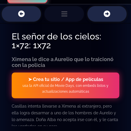
El señor de los cielos:
1×72: 1x72
Ximena le dice a Aurelio que lo traicionó
con la policía
➤ Crea tu sitio / App de películas
usa la API oficial de Movie Days, con embeds listos y
actualizaciones automáticas
Casillas intenta llevarse a Ximena al extranjero, pero
ella logra desarmar a uno de los hombres de Aurelio y
lo amenaza. Doña Alba no acepta irse con él, y le canta
las verdades en su cara.