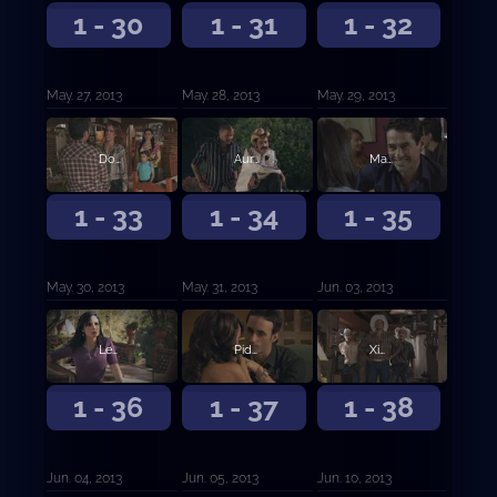
1 - 30
1 - 31
1 - 32
May. 27, 2013
May. 28, 2013
May. 29, 2013
Don Cleto ajusticia a los Villalobos
Aurelio se enfrenta a Don Cleto
Marco y Leonor se dejan llevar por la pasión
1 - 33
1 - 34
1 - 35
May. 30, 2013
May. 31, 2013
Jun. 03, 2013
Leonor se infiltra en la organización de Casillas
Piden a Aurelio asesina al Cardenal Pastrana
Ximena le confiesa al Turco que no es feliz con Aurelio
1 - 36
1 - 37
1 - 38
Jun. 04, 2013
Jun. 05, 2013
Jun. 10, 2013