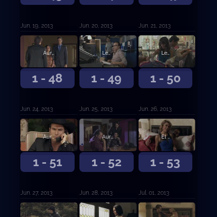
Jun. 19, 2013
Jun. 20, 2013
Jun. 21, 2013
Aurelio le pega a Ximena por intentar abandonarlo
Leonor seduce a Aurelio para atraparlo
Leonor descubre la identidad de el Letrudo
1 - 48
1 - 49
1 - 50
Jun. 24, 2013
Jun. 25, 2013
Jun. 26, 2013
Aurelio enfrenta a Marcos para liberar a Don Cleto
Aurelio asesina a Don Cleto
El Cabo y Mónica planean asesinar a Casillas
1 - 51
1 - 52
1 - 53
Jun. 27, 2013
Jun. 28, 2013
Jul. 01, 2013