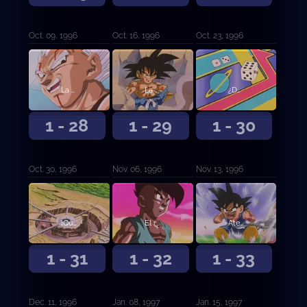
Oct. 09, 1996
Oct. 16, 1996
Oct. 23, 1996
La vuelta de Goku
La gran derrota
¿Dónde esta Goku?
1 - 28
1 - 29
1 - 30
Oct. 30, 1996
Nov. 06, 1996
Nov. 13, 1996
¡Qué sorpresa! Sugoroku, el gran hundimiento del espacio
El regreso de Goku. La ira del guerrero Oob
Atento Baby. El nuevo Oob ataca con su rayo de luz
1 - 31
1 - 32
1 - 33
Dec. 11, 1996
Jan. 08, 1997
Jan. 15, 1997