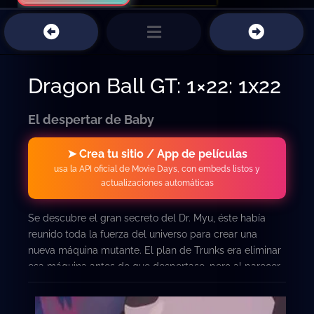
Dragon Ball GT: 1×22: 1x22
El despertar de Baby
➤ Crea tu sitio / App de películas
usa la API oficial de Movie Days, con embeds listos y
actualizaciones automáticas
Se descubre el gran secreto del Dr. Myu, éste había
reunido toda la fuerza del universo para crear una
nueva máquina mutante. El plan de Trunks era eliminar
esa máquina antes de que despertase, pero al parecer
era demasiado tarde. Goku y los otros, lograron
dispersar las células de Baby por todas partes, sin