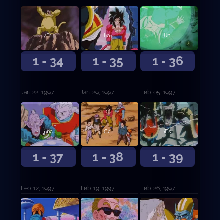
¿Fracasa la transformación? Goku, el Súper Saiyan, está descontrolado
Lo definitivo: Goku en Súper Saiyan 4
Un nuevo monstruo. El malvado Super Saiyan Baby
1 - 34
1 - 35
1 - 36
Jan. 22, 1997
Jan. 29, 1997
Feb. 05, 1997
¡Increíble! El k.o. doble de Goku y Vegeta
Con el poder de todos revive el Súper Saiyan 4
¡Esto es el Fin! Al final Baby ha sido derrotado
1 - 37
1 - 38
1 - 39
Feb. 12, 1997
Feb. 19, 1997
Feb. 26, 1997