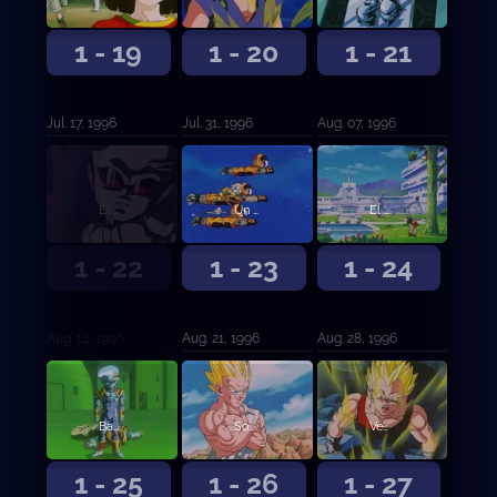
1 - 19
1 - 20
1 - 21
Jul. 17, 1996
Jul. 31, 1996
Aug. 07, 1996
El despertar de Baby
Un invitado misterioso
El contraataque de Baby
1 - 22
1 - 23
1 - 24
Aug. 14, 1996
Aug. 21, 1996
Aug. 28, 1996
Baby llega a la Tierra
Son Gohan y Goten: La hermandad diabólica
Vegeta es poseído
1 - 25
1 - 26
1 - 27