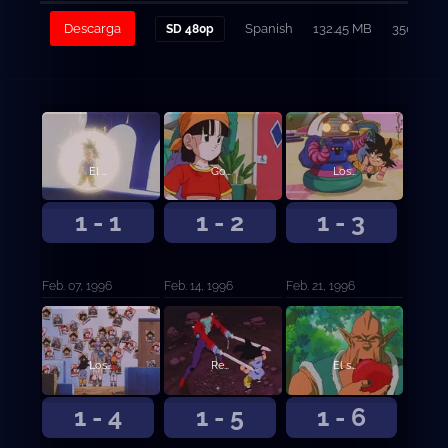
Descarga
Spanish
132.45 MB
350
SD 480p
El misterio de las bolas de dragón
Goku, Trunks y Pan viajan al espacio
Los comerciantes del planeta Imegga
1 - 1
1 - 2
1 - 3
Feb. 07, 1996
Feb. 14, 1996
Feb. 21, 1996
Los criminales más buscados
Redic: Un tipo duro
El segundo planeta
1 - 4
1 - 5
1 - 6