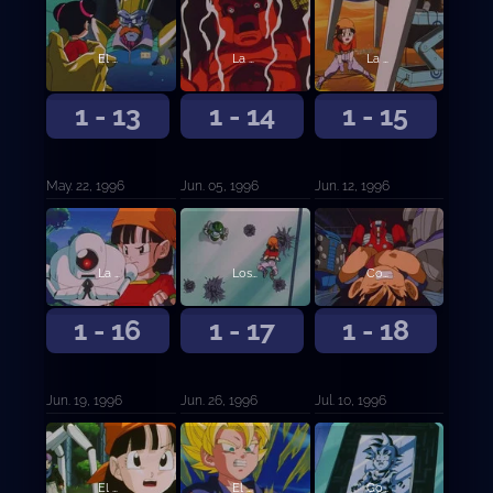
El misterio de Mu
La derrota de Loud
La fuga de Pan
1 - 13
1 - 14
1 - 15
May. 22, 1996
Jun. 05, 1996
Jun. 12, 1996
La traición de Giru
Los planes de Rilld
Comienza la lucha
1 - 16
1 - 17
1 - 18
Jun. 19, 1996
Jun. 26, 1996
Jul. 10, 1996
El amo de los androides
El ataque de Rildo
Goku es derrotado