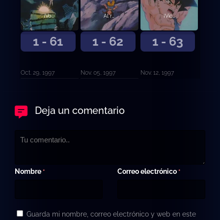
¡Voy a ganar! Goku engulle la Suu Shinchuu
Al rescate de Goku. Aparece el último aliado
¡Victoria gracias al milagroso contraataque! Goku pide ayuda al universo
1 - 61
1 - 62
1 - 63
Oct. 29, 1997
Nov. 05, 1997
Nov. 12, 1997
Deja un comentario
Nombre
Correo electrónico
*
*
Guarda mi nombre, correo electrónico y web en este