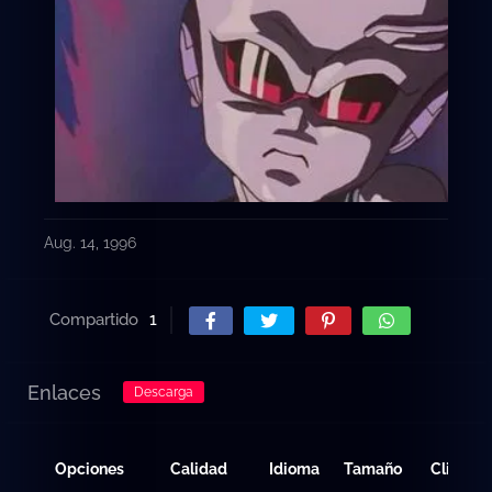
embargo aún no había muerto. Se descubre que todo
había sido tramado por Baby desde un inicio y que el
Dr. Myu era un mutante más, programado del mismo
modo que los otros robots, con el sólo fin de hacerlo
alcanzar la primera etapa de su vida.
Aug. 14, 1996
Compartido
1
Enlaces
Descarga
Opciones
Calidad
Idioma
Tamaño
Clicks