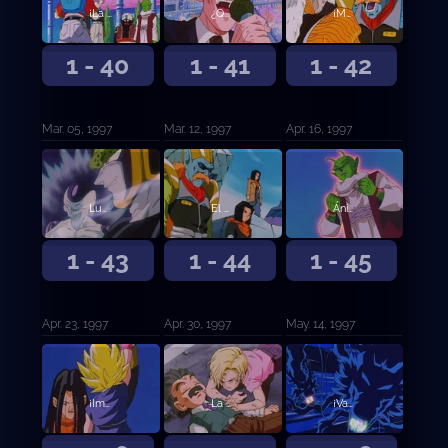
¡La Tierra explota! La decisión final de Piccolo
¿Quién será el sucesor de Satán?
¡Muere Goku!. La resurrección de los enemigos en el infierno
1 - 40
1 - 41
1 - 42
Mar. 05, 1997
Mar. 12, 1997
Apr. 16, 1997
Luchadores del infierno. La resurrección de Célula y Freezer
El androide definitivo. La fusión de los dos C-17
Ánimo Goku. El plan para escapar del infierno
1 - 43
1 - 44
1 - 45
Apr. 23, 1997
Apr. 30, 1997
May. 14, 1997
¡Impacto! Super Saiyan 4 contra Super C-17
La gran alianza: El ataque combinado de Goku y C-18
¡Vaya sorpresa! El enemigo es Shenron