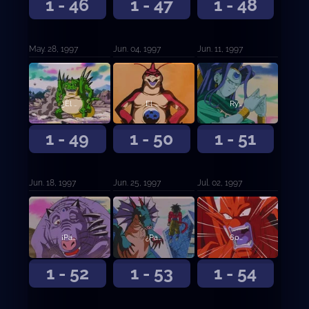
1 - 46
1 - 47
1 - 48
May. 28, 1997
Jun. 04, 1997
Jun. 11, 1997
¿El enemigo definitivo?. Terror ante la trampa del dragón
El poder Saiyan derrotado!?. El enemigo eléctrico Uuh Shinron
Ryu Shinron. El punto débil es el ataque del tornado gigante
1 - 49
1 - 50
1 - 51
Jun. 18, 1997
Jun. 25, 1997
Jul. 02, 1997
¡Pan, cuidado! Vas a ser poseída por Chii Shinron
¿Pan será asesinada?
6000°C de poder. El guerrero del Sol
1 - 52
1 - 53
1 - 54