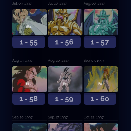
Jul. 09, 1997
Jul. 16, 1997
Aug. 06, 1997
¡Bulma actúa! El plan de Vegeta
Los hermanos del calor y el frío
Al final aparece Ih Shinron
1 - 55
1 - 56
1 - 57
Aug. 13, 1997
Aug. 20, 1997
Sep. 03, 1997
El contraataque ha sido devuelto. El Super Saiyan 4, superado
¿Enemigo, aliado? El Super Saiyan Vegeta enfurecido
¡Fusión! El Super Gogeta definitivo
1 - 58
1 - 59
1 - 60
Sep. 10, 1997
Sep. 17, 1997
Oct. 22, 1997