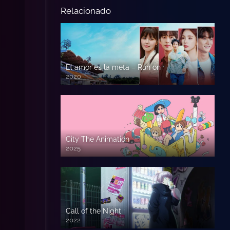
Relacionado
El amor es la meta – Run on
2020
City The Animation
2025
Call of the Night
2022