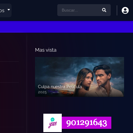
os
Mas vista
Culpa nuestra Pelicula
2025
720p HD