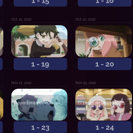
1 - 15
1 - 16
Oct. 15, 2022
Oct. 22, 2022
Vengarse de Desmond / Mamá, vuela como el viento
Investigar el hospital
1 - 19
1 - 20
Nov. 12, 2022
Nov. 19, 2022
Trayectoria Perfecta
El papel de una madre y esposa
1 - 23
1 - 24