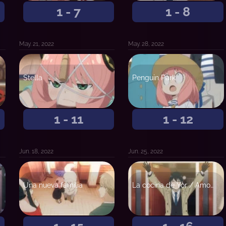
1 - 7
1 - 8
May. 21, 2022
May. 28, 2022
Stella
Penguin Park
1 - 11
1 - 12
Jun. 18, 2022
Jun. 25, 2022
Una nueva familia
La cocina de Yor / Amor de informante