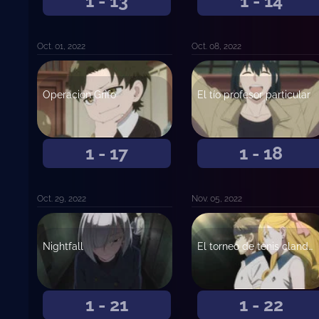
1 - 13
1 - 14
Oct. 01, 2022
Oct. 08, 2022
Operación Grifo
El tío profesor particular
1 - 17
1 - 18
Oct. 29, 2022
Nov. 05, 2022
Nightfall
El torneo de tenis clandestino
1 - 21
1 - 22