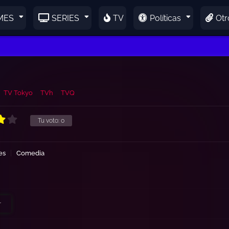
MES
SERIES
TV
Políticas
Otr
TV Tokyo
TVh
TVQ
Tu voto:
0
es
Comedia
r