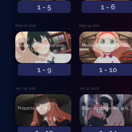
1 - 5
1 - 6
May. 07, 2022
May. 14, 2022
Misión 9: Demostraremos que estamos acaramelados
Misión 10: Operación Quemados
1 - 9
1 - 10
Jun. 04, 2022
Jun. 11, 2022
Proyecto Apple
Objetivo: desactivar la bomba