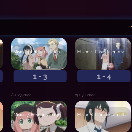
Misión 3: Entrar en Edén
Misión 4: Pasar la entrevista
1 - 3
1 - 4
Apr. 23, 2022
Apr. 30, 2022
Misión 7: El segundo hijo
Misión 8: Plan de camuflaje contra la policía secreta