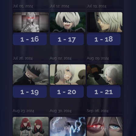
Jul. 05, 2024
Jul. 12, 2024
Jul. 19, 2024
Alas rot[A]s
Mal [J]uicio
El fin [D]e la infancia
1 - 16
1 - 17
1 - 18
Jul. 26, 2024
Aug. 02, 2024
Aug. 09, 2024
Corru[P]cion
Desa[U]torizado
Aldea de [N]adie
1 - 19
1 - 20
1 - 21
Aug. 23, 2024
Aug. 30, 2024
Sep. 06, 2024
Solo tu y y[O]
[C]odigo sin sentido
El fin d[E] YoRHa