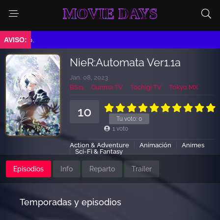
MOVIE DAYS
iento.
NieR:Automata Ver1.1a
Jan. 08, 2023
BS11
Gunma TV
Tochigi TV
Tokyo MX
10
Tu voto:
0
1
voto
Action & Adventure
Animación
Animes
Sci-Fi & Fantasy
Episodios
Info
Reparto
Trailer
Temporadas y episodios