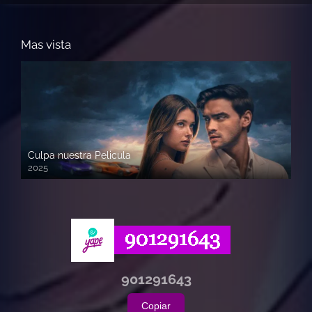
Mas vista
Culpa nuestra Pelicula
2025
720p HD
901291643
Copiar