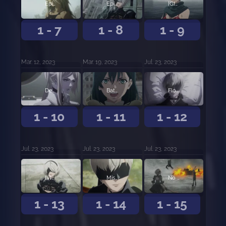
Episodio 7
Episodio 8
[G]anas de conocimiento
1 - 7
1 - 8
1 - 9
Mar. 12, 2023
Mar. 19, 2023
Jul. 23, 2023
Demasiado entusia[S]ta
Batalla f[R]ontal
Flores p[A]ra máquinas
1 - 10
1 - 11
1 - 12
Jul. 23, 2023
Jul. 23, 2023
Jul. 23, 2023
[V]alentia temeraria
Misión [F]allida
No estoy en el equ[I]po
1 - 13
1 - 14
1 - 15