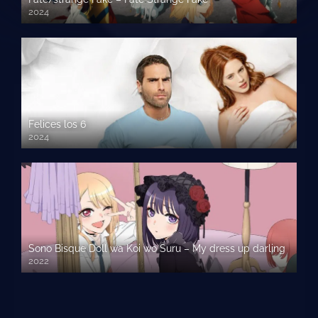
2024
Felices los 6
2024
Sono Bisque Doll wa Koi wo Suru – My dress up darling
2022