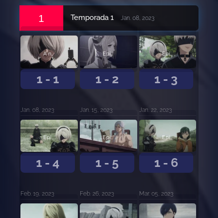
1
Temporada 1
Jan. 08, 2023
A no ser
Episodio 2
Episodio 3
1 - 1
1 - 2
1 - 3
Jan. 08, 2023
Jan. 15, 2023
Jan. 22, 2023
Episodio 4
Episodio 5
Episodio 6
1 - 4
1 - 5
1 - 6
Feb. 19, 2023
Feb. 26, 2023
Mar. 05, 2023