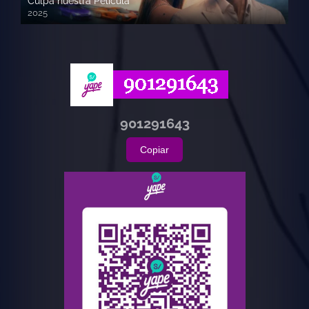
Culpa nuestra Pelicula
2025
720p HD
901291643
Copiar