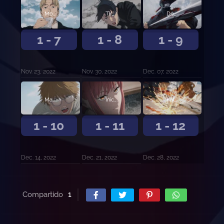
Motosierra vs Eternidad
Tiroteo
Desde Kioto
1 - 7
1 - 8
1 - 9
Nov. 23, 2022
Nov. 30, 2022
Dec. 07, 2022
Magullado y maltratado
Inicio de la misión
Katana vs Motosierra
1 - 10
1 - 11
1 - 12
Dec. 14, 2022
Dec. 21, 2022
Dec. 28, 2022
Compartido
1