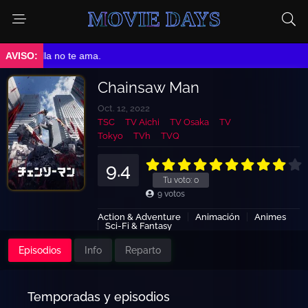
MOVIE DAYS
➤ Ella no te ama.
Chainsaw Man
Oct. 12, 2022
TSC
TV Aichi
TV Osaka
TV
Tokyo
TVh
TVQ
9.4
Tu voto:
0
9
votos
Action & Adventure
Animación
Animes
Sci-Fi & Fantasy
Episodios
Info
Reparto
Temporadas y episodios