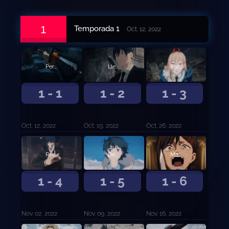
1
Temporada 1
Oct. 12, 2022
Perro y motosierra
Llegada a Tokio
Paradero de Nyako
1 - 1
1 - 2
1 - 3
Oct. 12, 2022
Oct. 19, 2022
Oct. 26, 2022
Rescate
Demonio Pistola
Matar a Denji
1 - 4
1 - 5
1 - 6
Nov. 02, 2022
Nov. 09, 2022
Nov. 16, 2022