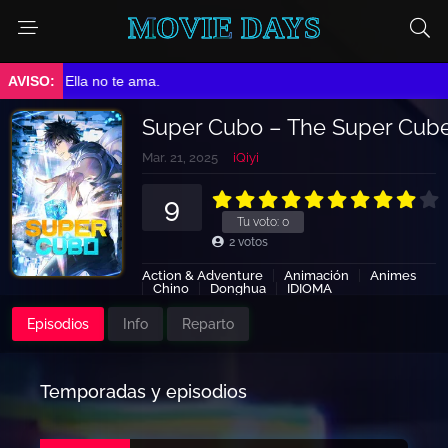
MOVIE DAYS
➤ Ella no te ama.
Super Cubo – The Super Cub
Mar. 21, 2025
iQiyi
9
Tu voto:
0
2
votos
Action & Adventure
Animación
Animes
Chino
Donghua
IDIOMA
Sci-Fi & Fantasy
Subtitulado
Episodios
Info
Reparto
Temporadas y episodios