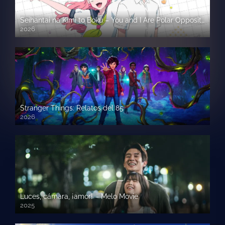
Seihantai na Kimi to Boku – You and I Are Polar Opposites
2026
Stranger Things: Relatos del 85
2026
Luces, cámara, ¡amor! – Melo Movie
2025