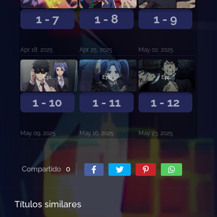
1 - 7
1 - 8
1 - 9
Apr. 18, 2025
Apr. 25, 2025
May. 02, 2025
Episodio 10
Episodio 11
Episodio 12
1 - 10
1 - 11
1 - 12
May. 09, 2025
May. 16, 2025
May. 23, 2025
Compartido
0
Títulos similares