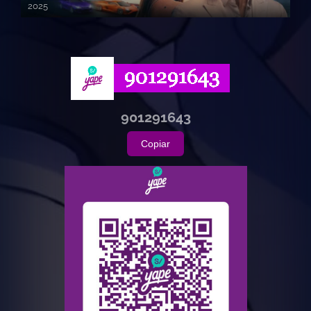
2025
720p HD
901291643
Copiar