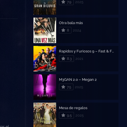
7.9
2025
Otra bala más
8
2024
Rapidos y Furiosos 9 – Fast & Furious 9
8.3
2021
M3GAN 2.0 – Megan 2
7.5
2025
Mesa de regalos
9.5
2025
ar el