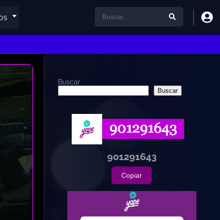
os
Buscar
Buscar
901291643
Copiar