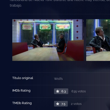
trabajo.
Título original
Wolfs
IMDb Rating
6.3
635 votos
TMDb Rating
7.5
2 votos