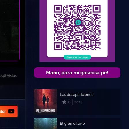
Mano, para mi gaseosa pe!
1248 Vistas
Las desapariciones
6
2024
iler
El gran diluvio