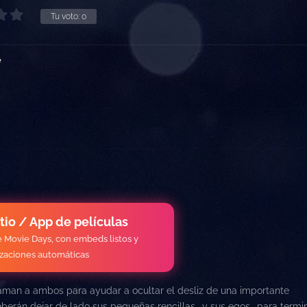
Tu voto:
0
e
itio / App de películas
de Movie Days, con embeds listos y
izaciones automáticas
laman a ambos para ayudar a ocultar el desliz de una importante
berán dejar de lado sus pequeñas rencillas -y sus egos- para termin