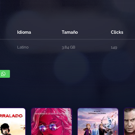
Idioma
Tamaño
Clicks
Latino
3.84 GB
149