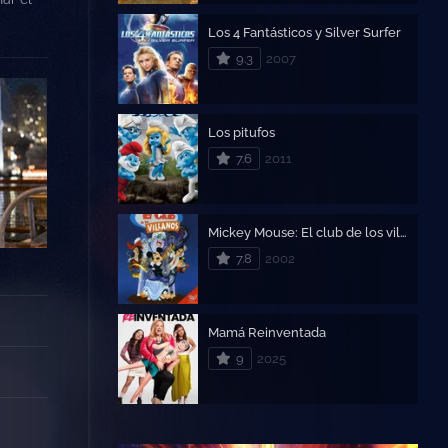
Los 4 Fantásticos y Silver Surfer
9.3
2007
Los pitufos
7.6
2011
Mickey Mouse: El club de los villanos
7.8
2002
Mamá Reinventada
9
2025