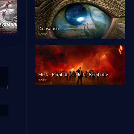
Dinosaurio
2000
720 HD
Mortal Kombat II – Mortal Kombat 2
2026
1080p HD