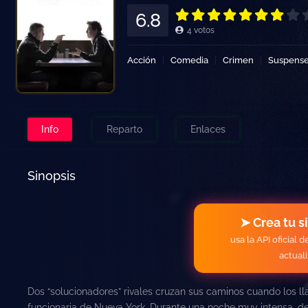
6.8
4
votos
Acción
Comedia
Crimen
Suspens
Info
Reparto
Enlaces
Sinopsis
➤ Crea tu s
usa la API oficial 
actual
Dos “solucionadores” rivales cruzan sus caminos cuando los l
funcionaria de Nueva York. Durante una noche muy intensa, de