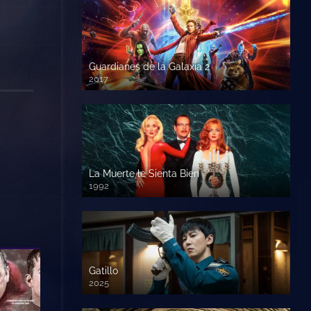
Guardianes de la Galaxia 2
2017
720p HD
La Muerte le Sienta Bien
1992
720p HD
Gatillo
2025