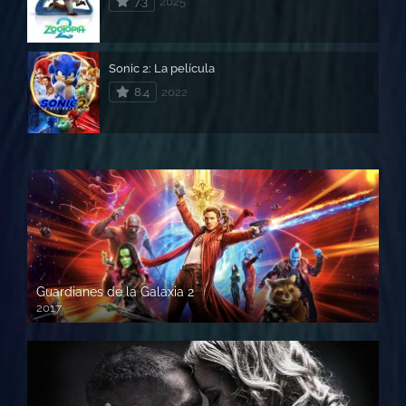
7.3
2025
Sonic 2: La película
8.4
2022
Guardianes de la Galaxia 2
2017
720p HD