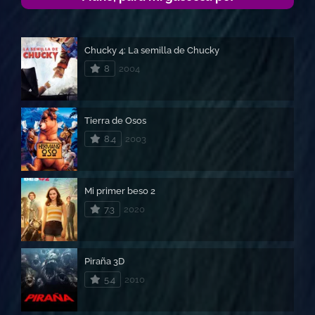
Chucky 4: La semilla de Chucky
8
2004
Tierra de Osos
8.4
2003
Mi primer beso 2
7.3
2020
Piraña 3D
5.4
2010