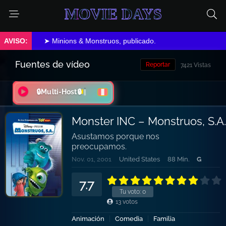
MOVIE DAYS
➤ Minions & Monstruos, publicado.
Fuentes de vídeo
Reportar
7421 Vistas
🔒Multi-Host🔒
Monster INC – Monstruos, S.A.
Asustamos porque nos
preocupamos.
Nov. 01, 2001
United States
88 Min.
G
7.7
Tu voto:
0
13
votos
Animación
Comedia
Familia