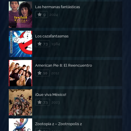
Las hermanas fantásticas
9
2024
Los cazafantasmas
7.3
1984
American Pie 8: El Reencuentro
10
2012
¡Que viva México!
7.3
2023
Zootopia 2 – Zootropolis 2