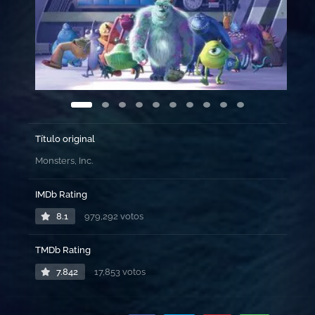
Título original
Monsters, Inc.
IMDb Rating
8.1
979,292 votos
TMDb Rating
7.842
17,853 votos