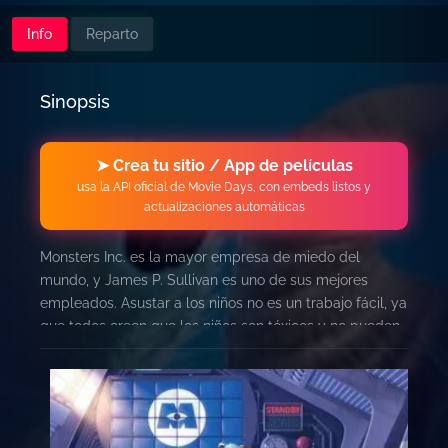
Info
Reparto
Sinopsis
➤ Crea tu sitio / App de películas
usa la API oficial de Movie Days, con embeds listos y
actualizaciones automáticas
Monsters Inc. es la mayor empresa de miedo del
mundo, y James P. Sullivan es uno de sus mejores
empleados. Asustar a los niños no es un trabajo fácil, ya
que todos creen que los niños son tóxicos y no pueden
tener contacto con ellos. Pero un día una niña se cuela
sin querer en la empresa, provocando el caos.