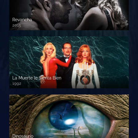
Revancha
2015
720p HD
La Muerte le Sienta Bien
1992
720p HD
Dinosaurio