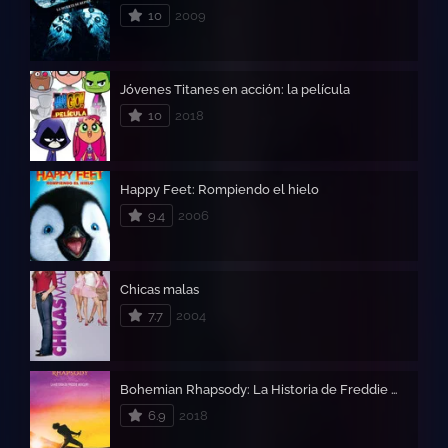
10
2009
Jóvenes Titanes en acción: la película
10
2018
Happy Feet: Rompiendo el hielo
9.4
2006
Chicas malas
7.7
2004
Bohemian Rhapsody: La Historia de Freddie Mercury
6.9
2018