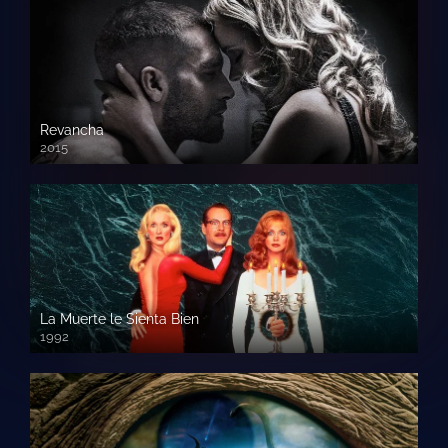
Revancha
2015
720p HD
La Muerte le Sienta Bien
1992
720p HD