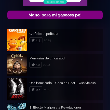
Mano, para mi gaseosa pe!
Garfield: la película
8.5
2024
Memorias de un caracol
10
2024
Oso intoxicado – Cocaine Bear – Oso vicioso
5.5
2023
El Efecto Mariposa 3: Revelaciones