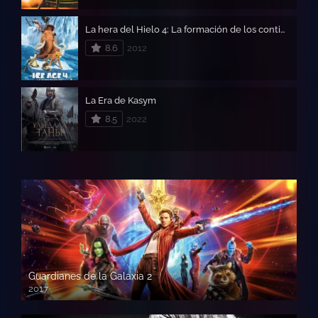
La hera del Hielo 4: La formación de los continentes – Ice Age 4
8.6
2012
La Era de Kasym
8.5
2022
Guardianes de la Galaxia 2
2017
720p HD