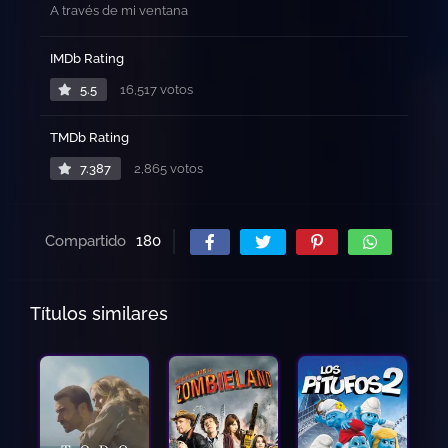
A través de mi ventana
IMDb Rating
5.5
16,517 votos
TMDb Rating
7.387
2,865 votos
Compartido
180
Títulos similares