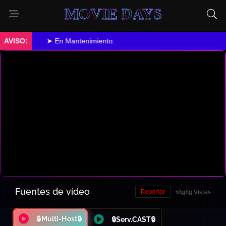
MOVIE DAYS
➤ En Mantenimiento.
Fuentes de vídeo
Reportar
18989 Vistas
🔒Multi-Host🔒
🔒Serv.CAST🔒