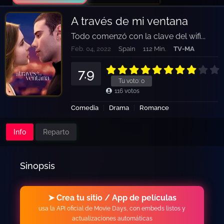
A través de mi ventana
Todo comenzó con la clave del wifi...
Feb. 04, 2022
Spain
112 Min.
TV-MA
7.9
Tu voto:
0
116
votos
Comedia
Drama
Romance
Info
Reparto
Sinopsis
➤ Crea tu sitio / App de películas
usa la API oficial de Movie Days, con embeds listos y
actualizaciones automáticas