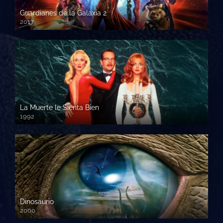
Guardianes de la Galaxia 2
2017
720p HD
La Muerte le Sienta Bien
1992
720p HD
Dinosaurio
2000
720 HD