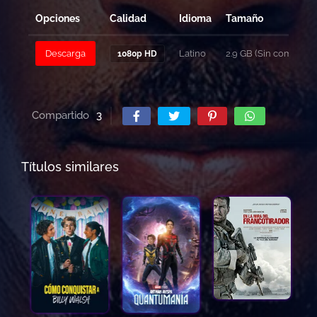
Opciones
Calidad
Idioma
Tamaño
Descarga
Latino
2.9 GB (Sin comprimir
1080p HD
Compartido
3
Títulos similares