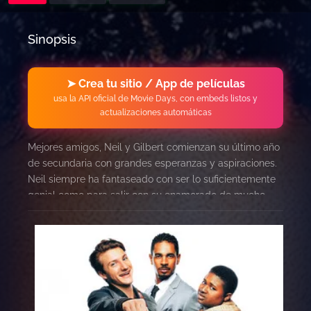
Sinopsis
➤ Crea tu sitio / App de películas
usa la API oficial de Movie Days, con embeds listos y
actualizaciones automáticas
Mejores amigos, Neil y Gilbert comienzan su último año
de secundaria con grandes esperanzas y aspiraciones.
Neil siempre ha fantaseado con ser lo suficientemente
genial como para salir con su enamorado de mucho
tiempo y Gilbert siempre ha soñado con ser una súper
estrella de las redes sociales. Después de lo que es,
según todos los informes, un primer día muy
decepcionante y vergonzoso en la escuela, Neil pide un
deseo mágico de ser genial justo en el momento
mágico en que el reloj marca las 11:11. A la mañana
siguiente, Neil se despierta con una realidad que