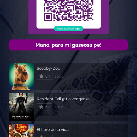
Mano, para mi gaseosa pe!
Scooby-Doo
8.7
2002
Resident Evil 5: La venganza
6.4
2012
El libro de la vida