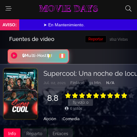
MOVIE DAYS
➤ En Mantenimiento.
Fuentes de vídeo
Reportar
1612 Vistas
🔒Multi-Host🔒
Supercool: Una noche de loc
Jul. 02, 2021
Finland
91 Min.
N/A
8.8
Tu voto:
0
6
votos
Acción
Comedia
Info
Reparto
Enlaces