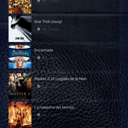
9.1
2014
Star Trek (2009)
10
2009
Encantada
8.3
2007
Master Z: El Legado de Ip Man
9.3
2018
La máquina del tiempo
10
2002