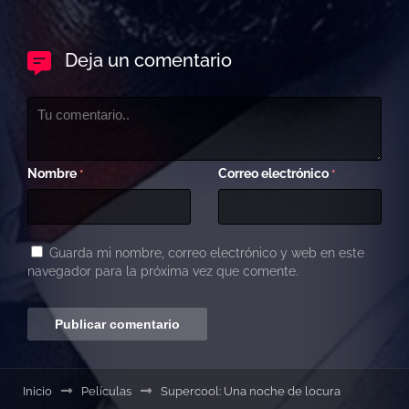
Deja un comentario
Nombre
Correo electrónico
*
*
Guarda mi nombre, correo electrónico y web en este
navegador para la próxima vez que comente.
Inicio
Películas
Supercool: Una noche de locura