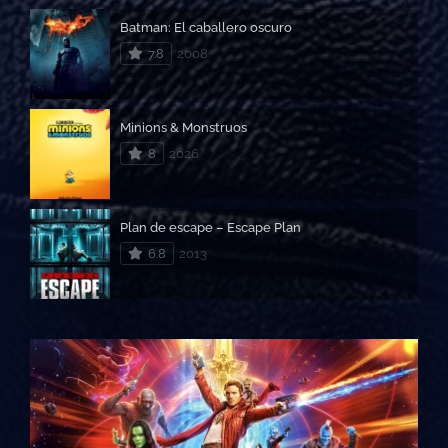
Batman: El caballero oscuro
7.8
2008
Minions & Monstruos
8
2026
Plan de escape – Escape Plan
6.8
2013