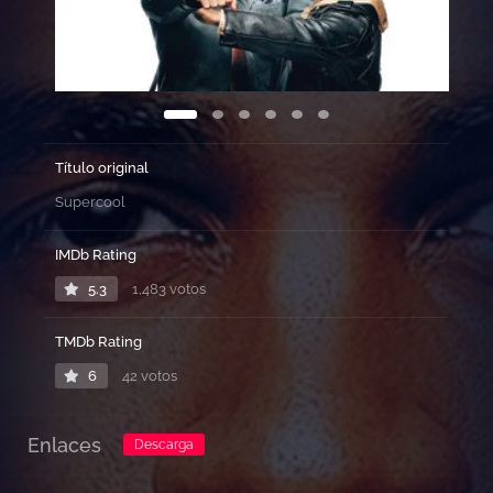
proviene directamente de los cómics de sus sueños.
Título original
Supercool
IMDb Rating
5.3
1,483 votos
TMDb Rating
6
42 votos
Enlaces
Descarga