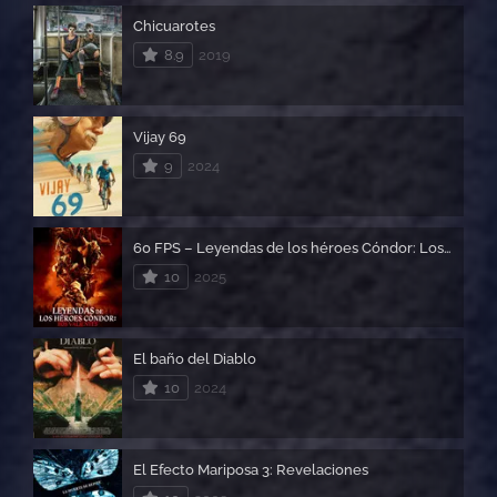
Chicuarotes
8.9
2019
Vijay 69
9
2024
60 FPS – Leyendas de los héroes Cóndor: Los valientes
10
2025
El baño del Diablo
10
2024
El Efecto Mariposa 3: Revelaciones