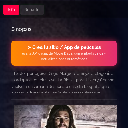
Info
Reparto
Sinopsis
➤ Crea tu sitio / App de películas
usa la API oficial de Movie Days, con embeds listos y
actualizaciones automáticas
El actor portugués Diogo Morgalo, que ya protagonizó
la adaptación televisiva “La Biblia” para History Channel,
vuelve a encarnar a Jesucristo en esta biografía que
cuenta la historia de Jesús de Nazaret desde su
nacimiento hasta su resurrección.