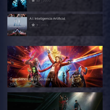
10
2009
A.I. Inteligencia Artificial
7
2001
Guardianes de la Galaxia 2
2017
720p HD