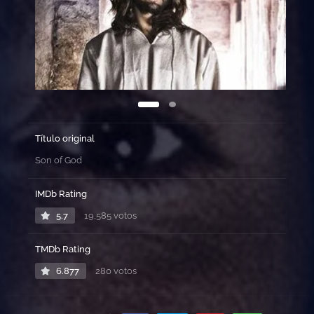
Título original
Son of God
IMDb Rating
5.7
19,585 votos
TMDb Rating
6.877
280 votos