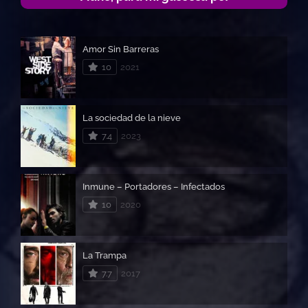
Amor Sin Barreras
10
2021
La sociedad de la nieve
7.4
2023
Inmune – Portadores – Infectados
10
2020
La Trampa
7.7
2017