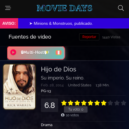
MOVIE DAYS
➤ Minions & Monstruos, publicado.
Fuentes de vídeo
Reportar
1440 Vistas
🔒Multi-Host🔒
Hijo de Dios
Su imperio. Su reino.
Feb. 28, 2014
United States
138 Min.
PG-13
6.8
Tu voto:
0
10
votos
Drama