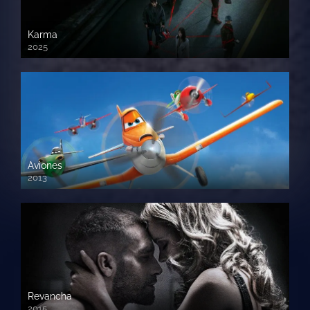
Karma
2025
Aviones
2013
720 HD
Revancha
2015