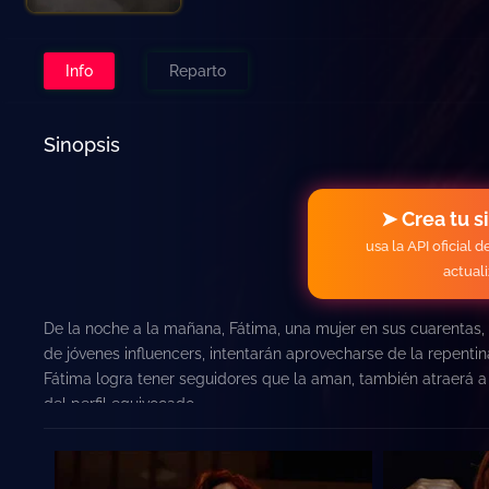
Info
Reparto
Sinopsis
➤ Crea tu s
usa la API oficial 
actual
De la noche a la mañana, Fátima, una mujer en sus cuarentas,
de jóvenes influencers, intentarán aprovecharse de la repent
Fátima logra tener seguidores que la aman, también atraerá a
del perfil equivocado.