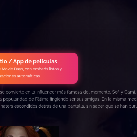
itio / App de películas
de Movie Days, con embeds listos y
izaciones automáticas
 se convierte en la influencer más famosa del momento. Sofi y Cami,
ina popularidad de Fátima fingiendo ser sus amigas. En la misma me
 haters escondidos detrás de una pantalla, sin saber que se han bur