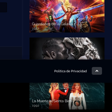
Guardianes de la Galaxia 2
2017
720p HD
Revancha
2015
720p HD
Política de Privacidad
La Muerte le Sienta Bien
1992
720p HD