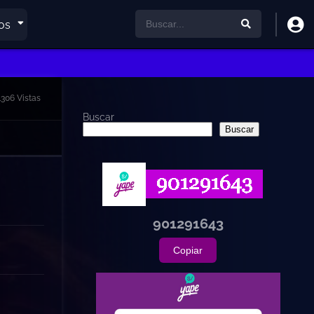
os
1306 Vistas
Buscar
Buscar
901291643
Copiar