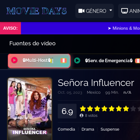
E DAYS
GÉNERO
ANI
➤ Minions & Monstr
Fuentes de vídeo
🔒Multi-Host🔒
🔒Serv. de Emergencia🔒
Señora Influencer
Oct. 05, 2023
Mexico
99 Min.
n/A
6.9
8
votos
Comedia
Drama
Suspense