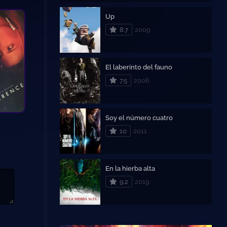
Up
8.7
2009
El laberinto del fauno
7.5
2006
Soy el número cuatro
10
2011
En la hierba alta
9.2
2019