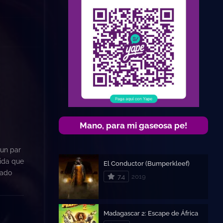
Mano, para mi gaseosa pe!
 un par
dida que
El Conductor (Bumperkleef)
lado
7.4
2019
Madagascar 2: Escape de África