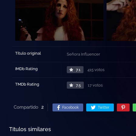
Título original
Señora Influencer
IMDb Rating
7.1
415 votos
TMDb Rating
7.5
17 votos
Compartido
2
Facebook
Twitter
Títulos similares