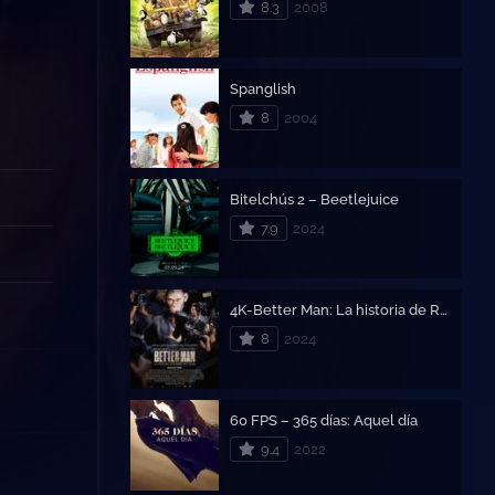
8.3
2008
Spanglish
8
2004
Bitelchús 2 – Beetlejuice
7.9
2024
4K-Better Man: La historia de Robbie Williams
8
2024
60 FPS – 365 días: Aquel día
9.4
2022