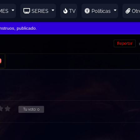
MES
SERIES
TV
Políticas
Otr
uos, publicado.
Reportar
Tu voto:
0