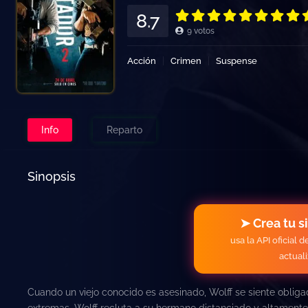
8.7
9
votos
Acción
Crimen
Suspense
Info
Reparto
Sinopsis
➤ Crea tu s
usa la API oficial 
actual
Cuando un viejo conocido es asesinado, Wolff se siente oblig
extremas, Wolff recluta a su hermano distanciado y altamente