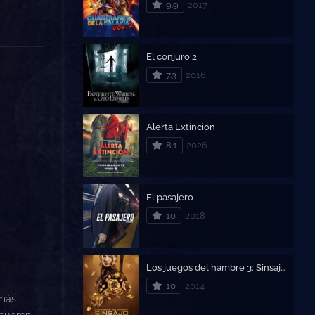
9.9
2017
El conjuro 2
7.3
2016
Alerta Extinción
8.1
2026
El pasajero
10
2018
Los juegos del hambre 3: Sinsajo – Parte 1
10
2014
 más
scubren