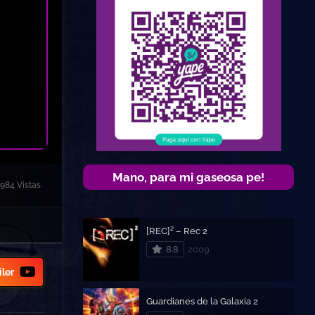
Mano, para mi gaseosa pe!
984 Vistas
[REC]² – Rec 2
8.8
2009
iler
Guardianes de la Galaxia 2