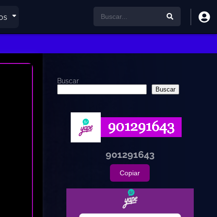
os
Buscar
Buscar
901291643
Copiar