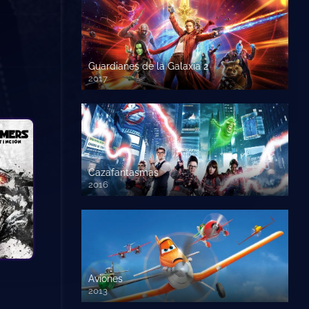
Guardianes de la Galaxia 2
2017
720p HD
Cazafantasmas
2016
720p HD
Aviones
2013
720 HD