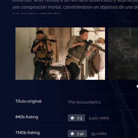
una conspiración mortal, convirtiéndose en objetivos de una
sus secretos enterrados.
Título original
The Accountant 2
IMDb Rating
7.3
5,411 votos
TMDb Rating
7.41
39 votos