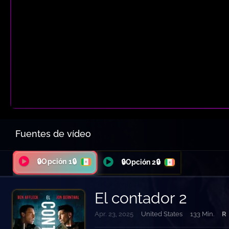
Fuentes de vídeo
🔒Opción 1🔒
🔒Opción 2🔒
El contador 2
Apr. 23, 2025
United States
133 Min.
R