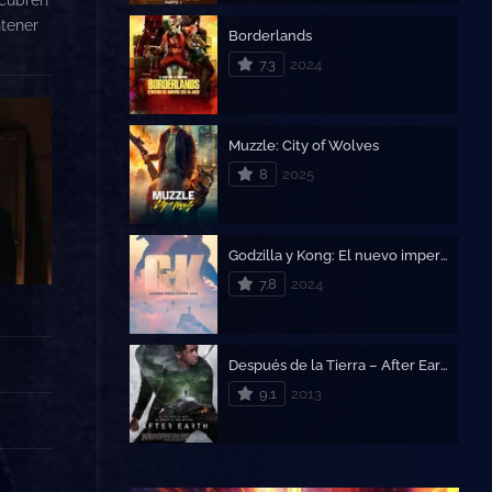
ntener
Borderlands
7.3
2024
Muzzle: City of Wolves
8
2025
Godzilla y Kong: El nuevo imperio
7.8
2024
Después de la Tierra – After Earth
9.1
2013