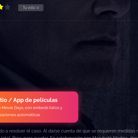
Tu voto:
0
itio / App de películas
de Movie Days, con embeds listos y
izaciones automáticas
ado a resolver el caso. Al darse cuenta de que se requieren medidas
 letal, Brax, para ayudar. En colaboración con Marybeth Medina, de