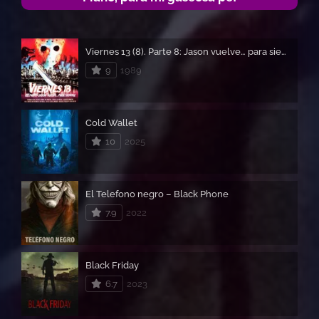
Viernes 13 (8). Parte 8: Jason vuelve… para siempre
9
1989
Cold Wallet
10
2025
El Telefono negro – Black Phone
7.9
2022
Black Friday
6.7
2023