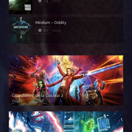
7.4
2022
Médium – Oddity
8.7
2024
Guardianes de la Galaxia 2
2017
720p HD