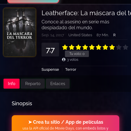
Leatherface: La máscara del t
Conoce al asesino en serie más
despiadado del mundo.
Sep. 14, 2017
United States
87 Min.
R
7.7
Tu voto:
0
3
votos
Suspense
Terror
Info
Reparto
Enlaces
Sinopsis
➤ Crea tu sitio / App de películas
usa la API oficial de Movie Days, con embeds listos y