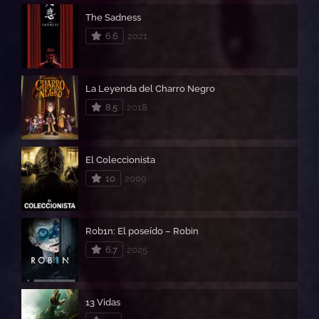
The Sadness
6.6
2021
La Leyenda del Charro Negro
8.5
2018
El Coleccionista
10
2009
Rob1n: El poseído – Robin
6.7
2025
13 Vidas