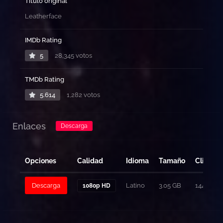
Título original
Leatherface
IMDb Rating
5
28,345 votos
TMDb Rating
5.614
1,282 votos
Enlaces
Descarga
Opciones
Calidad
Idioma
Tamaño
Clicks
Descarga
Latino
3.05 GB
144
1080p HD