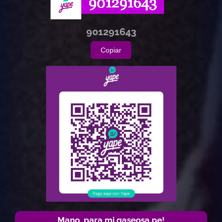
901291643
Copiar
Mano, para mi gaseosa pe!