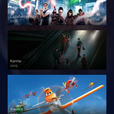
Cazafantasmas
2016
720p HD
Karma
2025
Aviones
2013