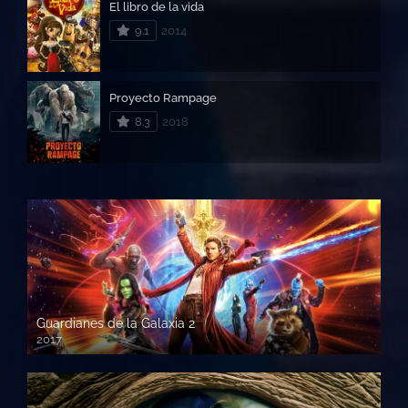
El libro de la vida
9.1
2014
Proyecto Rampage
8.3
2018
Guardianes de la Galaxia 2
2017
720p HD