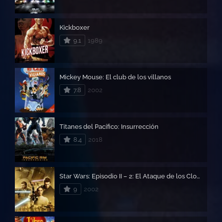
Kickboxer
9.1
1989
Mickey Mouse: El club de los villanos
7.8
2002
Titanes del Pacífico: Insurrección
8.4
2018
Star Wars: Episodio II – 2: El Ataque de los Clones
9
2002