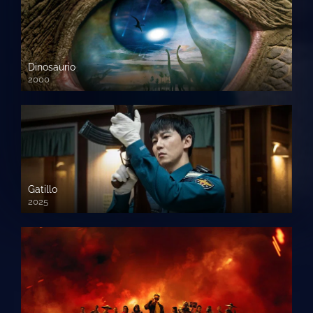
Dinosaurio
2000
720 HD
Gatillo
2025