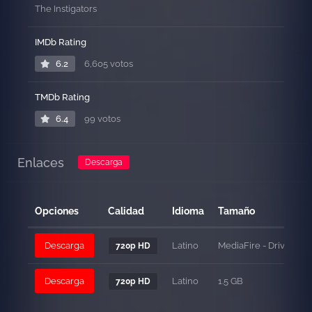
The Instigators
IMDb Rating
6.2
6,605 votos
TMDb Rating
6.4
99 votos
Enlaces
Descarga
Opciones
Calidad
Idioma
Tamaño
Descarga
Latino
MediaFire - Drive = 1.5
720p HD
Descarga
Latino
1.5 GB
720p HD