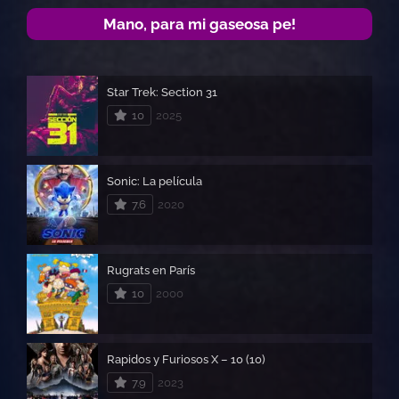
Mano, para mi gaseosa pe!
Star Trek: Section 31
10
2025
Sonic: La película
7.6
2020
Rugrats en París
10
2000
Rapidos y Furiosos X – 10 (10)
7.9
2023