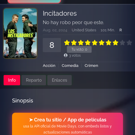
Incitadores
No hay robo peor que este.
Aug. 02, 2024
United States
101 Min.
R
8
Tu voto:
0
3
votos
Acción
Comedia
Crimen
Info
Reparto
Enlaces
Sinopsis
➤ Crea tu sitio / App de películas
usa la API oficial de Movie Days, con embeds listos y
actualizaciones automáticas