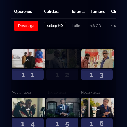
Opciones
Calidad
Idioma
Tamaño
Clicks
Descarga
Latino
1.8 GB
139
1080p HD
Ve al oeste, viejo
Centro del universo
Capricho
1 - 1
1 - 2
1 - 3
Nov. 13, 2022
Nov. 20, 2022
Nov. 27, 2022
Lugar de Visita
Token Joe
Estable
1 - 4
1 - 5
1 - 6