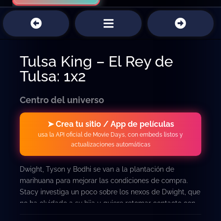
Tulsa King – El Rey de
Tulsa: 1x2
Centro del universo
➤ Crea tu sitio / App de películas
usa la API oficial de Movie Days, con embeds listos y
actualizaciones automáticas
Dwight, Tyson y Bodhi se van a la plantación de
marihuana para mejorar las condiciones de compra.
Stacy investiga un poco sobre los nexos de Dwight, que
no ha olvidado a su hija y quiere retomar contacto con
ella.