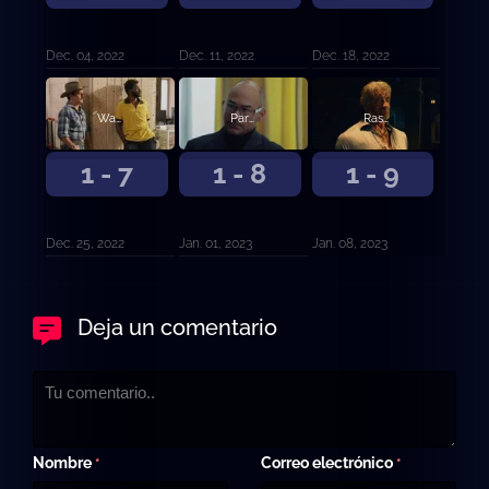
Dec. 04, 2022
Dec. 11, 2022
Dec. 18, 2022
Warr Acre
Paredes de adobe
Rastros felices
1 - 7
1 - 8
1 - 9
Dec. 25, 2022
Jan. 01, 2023
Jan. 08, 2023
Deja un comentario
Nombre
Correo electrónico
*
*