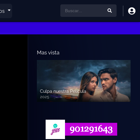
os
Mas vista
Culpa nuestra Pelicula
2025
720p HD