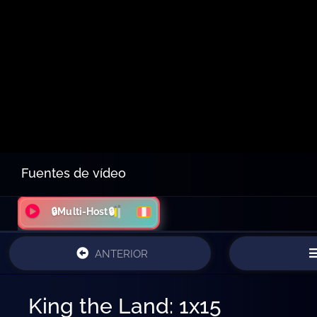
Fuentes de vídeo
🔒Multi-Host🔒
ANTERIOR
King the Land: 1x15