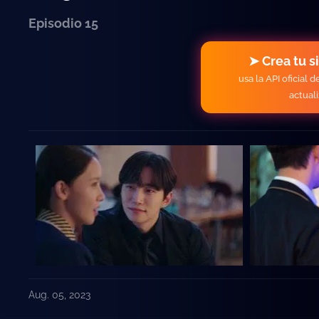
Episodio 15
➤ Crea tu s
usa la API oficial 
actual
Aug. 05, 2023