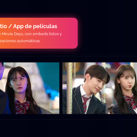
itio / App de películas
de Movie Days, con embeds listos y
izaciones automáticas