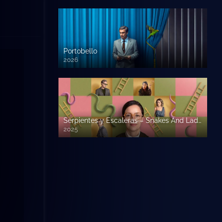
Portobello
2026
Serpientes y Escaleras – Snakes And Ladders
2025