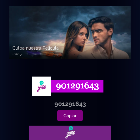
Culpa nuestra Pelicula
2025
720p HD
901291643
Copiar