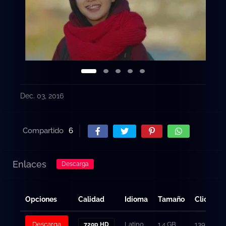
Dec. 03, 2016
Compartido
6
Enlaces
Descarga
Opciones
Calidad
Idioma
Tamaño
Clicks
Descarga
Latino
1.4 GB
139
720p HD