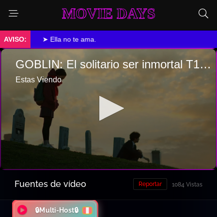
MOVIE DAYS
➤ Ella no te ama.
Fuentes de vídeo
Reportar
1084 Vistas
🔒Multi-Host🔒