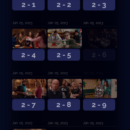
2 - 1
2 - 2
2 - 3
Jan. 05, 2023
Jan. 05, 2023
Jan. 05, 2023
Feliz mi cumpleaños a ti
Los latkes están encendidos
Un muy feliz especial de Navidad de Ginny y Georgia
2 - 4
2 - 5
2 - 6
Jan. 05, 2023
Jan. 05, 2023
Jan. 05, 2023
Permítanos darle una serenata a la m*erda de usted
¡Escuchar con atención! ¡La oscuridad desciende!
Matar a gil
2 - 7
2 - 8
2 - 9
Jan. 05, 2023
Jan. 05, 2023
Jan. 05, 2023