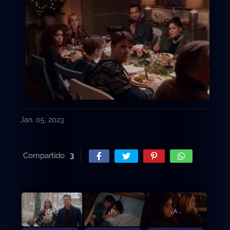
Jan. 05, 2023
Compartido
3
¡Bienvenidas de nuevo, zorras!
¿Por qué todo tiene que ser tan terrible, todo el tiempo, para siempre?
¿A qué estás jugando, niña?