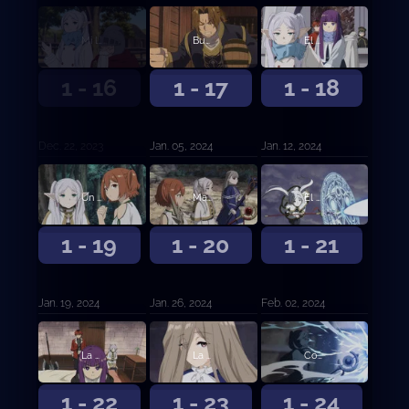
Mi longevo amigo
Bueno, que les vaya bien
El Examen de Selección de Hechiceros de Primer Grado
1 - 16
1 - 17
1 - 18
Dec. 22, 2023
Jan. 05, 2024
Jan. 12, 2024
Un plan muy cuidadoso
Matanzas necesarias
El mundo de la magia
1 - 19
1 - 20
1 - 21
Jan. 19, 2024
Jan. 26, 2024
Feb. 02, 2024
La próxima vez seremos enemigos
La conquista del laberinto
Copias perfectas
1 - 22
1 - 23
1 - 24