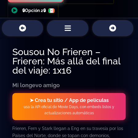
🔒Opción 2🔒
Sousou No Frieren –
Frieren: Más allá del final
del viaje: 1x16
Mi longevo amigo
➤ Crea tu sitio / App de películas
usa la API oficial de Movie Days, con embeds listos y
actualizaciones automáticas
Frieren, Fern y Stark llegan a Eng en su travesía por los
Países del Norte, donde se topan con demonios,