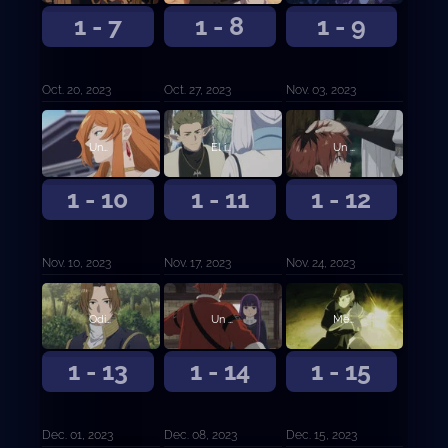
1 - 7
1 - 8
1 - 9
Oct. 20, 2023
Oct. 27, 2023
Nov. 03, 2023
Una hechicera poderosa
El invierno de los Países del Norte
Un auténtico héroe
1 - 10
1 - 11
1 - 12
Nov. 10, 2023
Nov. 17, 2023
Nov. 24, 2023
Odio por los de tu especie
Un privilegio de los jóvenes
Me huele a problemas
1 - 13
1 - 14
1 - 15
Dec. 01, 2023
Dec. 08, 2023
Dec. 15, 2023