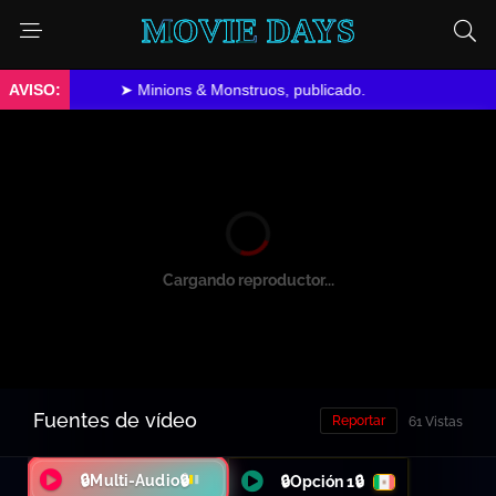
MOVIE DAYS
➤ Minions & Monstruos, publicado.
Cargando reproductor...
Fuentes de vídeo
Reportar
61 Vistas
🔒Multi-Audio🔒
🔒Opción 1🔒