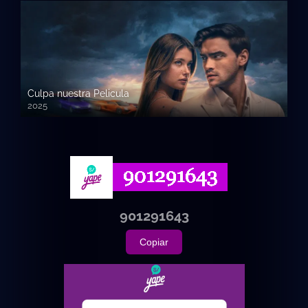
Culpa nuestra Pelicula
2025
720p HD
901291643
Copiar