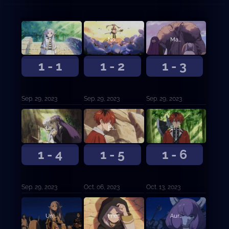
El fin de la aventura
No tiene que ser magia...
Magia asesina
1 - 1
1 - 2
1 - 3
Sep. 29, 2023
Sep. 29, 2023
Sep. 29, 2023
La Tierra donde descansan las Almas
Espectros de los difuntos
El héroe del pueblo
1 - 4
1 - 5
1 - 6
Sep. 29, 2023
Oct. 06, 2023
Oct. 13, 2023
Un cuento de hadas
Frieren, la Asesina
Aura, la Guillotina