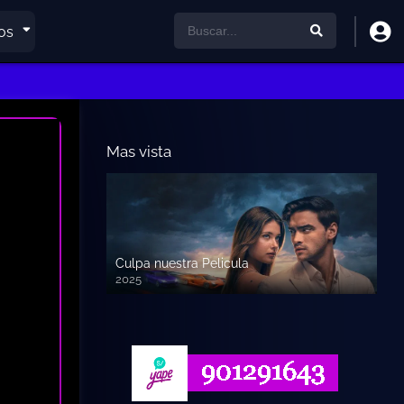
os
Mas vista
Culpa nuestra Pelicula
2025
720p HD