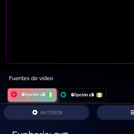
Fuentes de vídeo
🔒Opción 1🔒
🔒Opción 2🔒
ANTERIOR