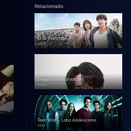
Relacionado
El Sr. Plancton
2024
Seguro contra divorcio
2025
Teen Wolf – Lobo Adolescente
2011