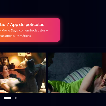
itio / App de películas
de Movie Days, con embeds listos y
izaciones automáticas