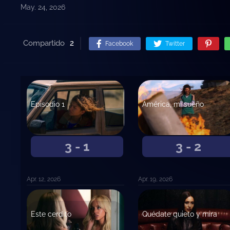
May. 24, 2026
Compartido
2
Facebook
Twitter
Episodio 1
América, mi sueño
3 - 1
3 - 2
Apr. 12, 2026
Apr. 19, 2026
Este cerdito
Quédate quieto y mira