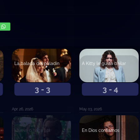
La balada del paladín
A Kitty le gusta bailar
3 - 3
3 - 4
Apr. 26, 2026
May. 03, 2026
Llueva o haga sol
En Dios confiamos