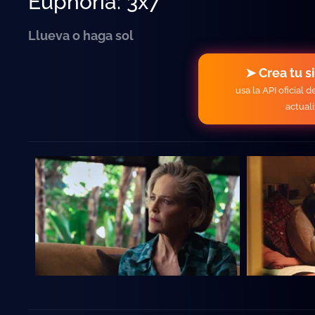
Euphoria: 3x7
Llueva o haga sol
➤ Crea tu s
usa la API oficial 
actual