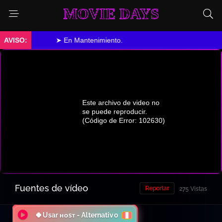
MOVIE DAYS
➤ En Mantenimiento.
Fuentes de vídeo
Reportar
275 Vistas
🍀Usar ʜᴏsᴛ - Alternativo