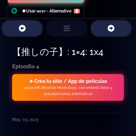
🍀Usar ʜᴏsᴛ - Alternativo
【推しの子】: 1×4: 1x4
Episodio 4
➤ Crea tu sitio / App de películas
usa la API oficial de Movie Days, con embeds listos y
actualizaciones automáticas
May. 03, 2023