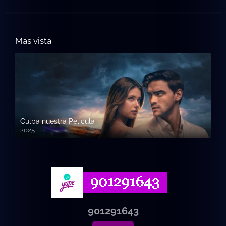
Mas vista
Culpa nuestra Pelicula
2025
720p HD
901291643