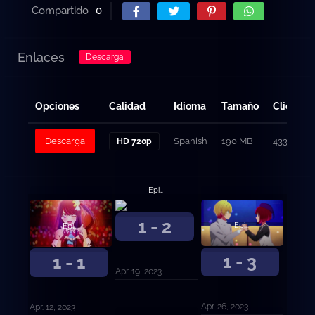
Compartido
0
Enlaces
Descarga
Opciones
Calidad
Idioma
Tamaño
Clicks
Descarga
Spanish
190 MB
433
HD 720p
Episodio 2
1 - 2
Episodio 3
Episodio 1
1 - 3
1 - 1
Apr. 19, 2023
Apr. 26, 2023
Apr. 12, 2023