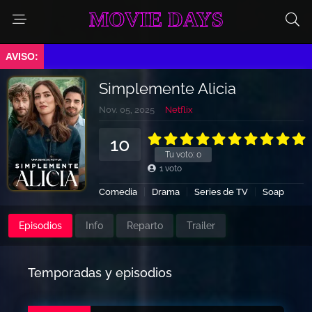
MOVIE DAYS
a.
Simplemente Alicia
Nov. 05, 2025
Netflix
10
Tu voto:
0
1
voto
Comedia
Drama
Series de TV
Soap
Episodios
Info
Reparto
Trailer
Temporadas y episodios