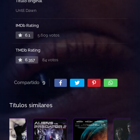
Título original
Until Dawn
IMDb Rating
6.1
5,609 votos
TMDb Rating
6.357
84 votos
Compartido
9
Títulos similares