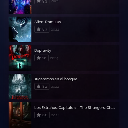
9.3
2021
Alien: Romulus
8.3
2024
Depravity
10
2024
Jugaremos en el bosque
8.4
2024
Los Extraños: Capítulo 1 – The Strangers: Chapter 1
6.8
2024