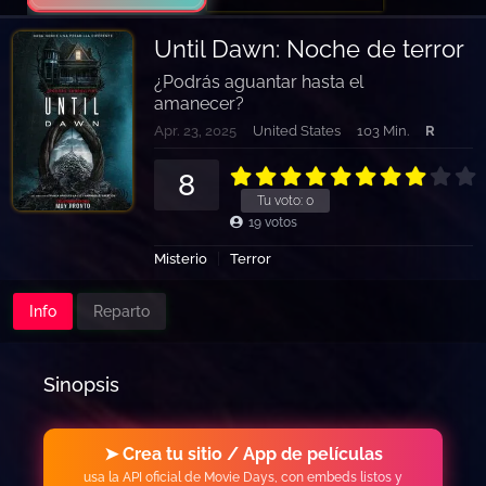
Until Dawn: Noche de terror
¿Podrás aguantar hasta el
amanecer?
Apr. 23, 2025
United States
103 Min.
R
8
Tu voto:
0
19
votos
Misterio
Terror
Info
Reparto
Sinopsis
➤ Crea tu sitio / App de películas
usa la API oficial de Movie Days, con embeds listos y