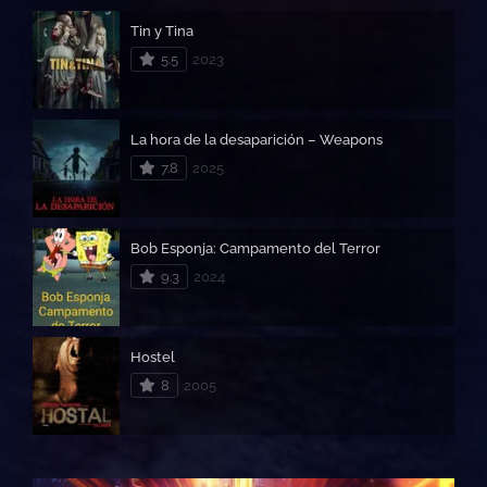
Tin y Tina
5.5
2023
La hora de la desaparición – Weapons
7.8
2025
Bob Esponja: Campamento del Terror
9.3
2024
Hostel
8
2005