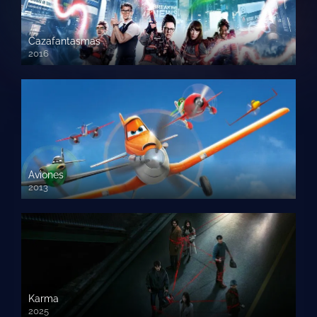
Cazafantasmas
2016
720p HD
Aviones
2013
720 HD
Karma
2025