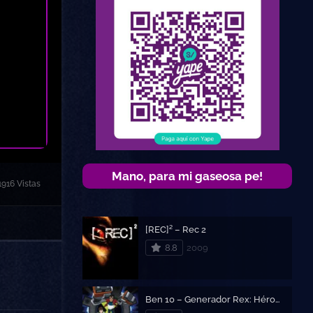
Mano, para mi gaseosa pe!
1916 Vistas
[REC]² – Rec 2
8.8
2009
Ben 10 – Generador Rex: Héroes Unidos