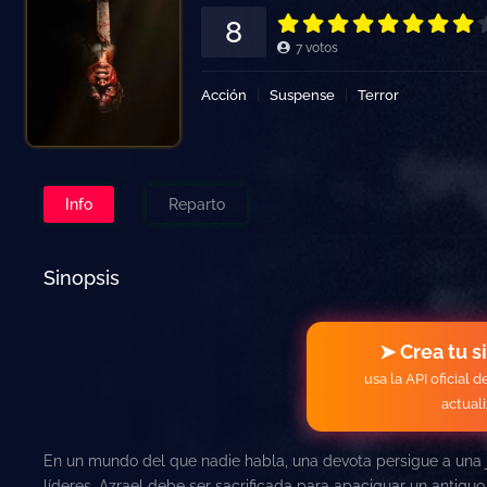
8
7
votos
Acción
Suspense
Terror
Info
Reparto
Sinopsis
➤ Crea tu s
usa la API oficial 
actual
En un mundo del que nadie habla, una devota persigue a una
líderes, Azrael debe ser sacrificada para apaciguar un antiguo