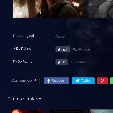
Título original
Azrael
IMDb Rating
5.4
8,718 votos
TMDb Rating
6
189 votos
Compartido
5
Facebook
Twitter
Títulos similares