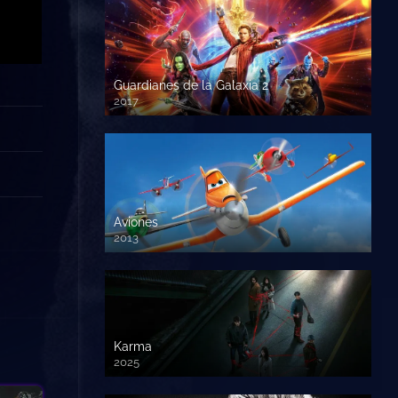
Guardianes de la Galaxia 2
2017
720p HD
Aviones
2013
720 HD
Karma
2025