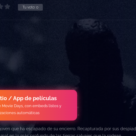
Tu voto:
0
itio / App de películas
de Movie Days, con embeds listos y
izaciones automáticas
 joven que ha escapado de su encierro. Recapturada por sus despia
 mal en lo más profundo de las tierras salvajes que la rodean.