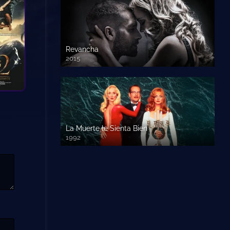
Revancha
2015
720p HD
La Muerte le Sienta Bien
1992
720p HD