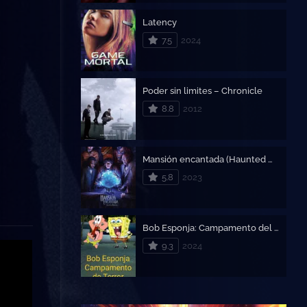
Latency
7.5
2024
Poder sin limites – Chronicle
8.8
2012
Mansión encantada (Haunted Mansion)
5.8
2023
Bob Esponja: Campamento del Terror
9.3
2024