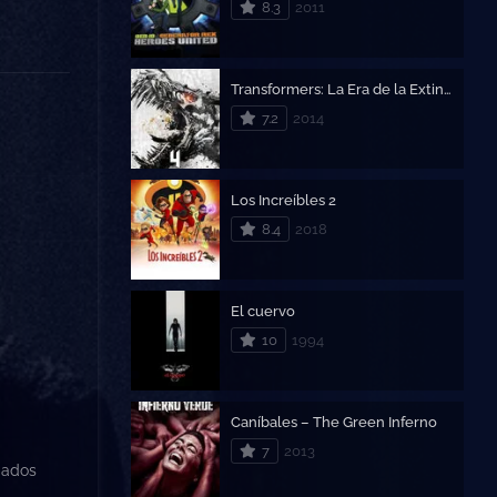
8.3
2011
Transformers: La Era de la Extinción
7.2
2014
Los Increíbles 2
8.4
2018
El cuervo
10
1994
Caníbales – The Green Inferno
7
2013
dados