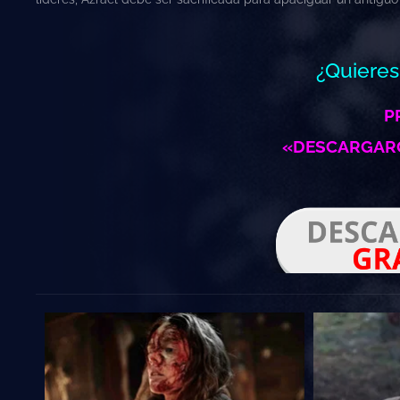
¿Quiere
P
«DESCARGARG