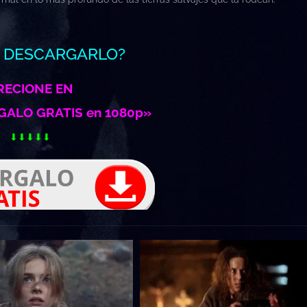
s DESCARGARLO?
RECIONE EN
ALO GRATIS en 1080p»
⬇⬇⬇⬇⬇