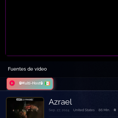
Fuentes de vídeo
🔒Multi-Host🔒
Azrael
Sep. 27, 2024
United States
86 Min.
R