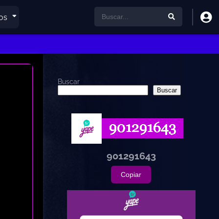
os
Buscar
Buscar
901291643
Copiar