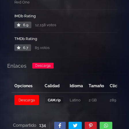
Red One
IMDb Rating
6.9
12,158 votos
TMDb Rating
6.7
85 votos
Enlaces
Descarga
Opciones
Calidad
Idioma
Tamaño
Clicks
Descarga
Latino
2 GB
289
CAM.rip
Compartido
134