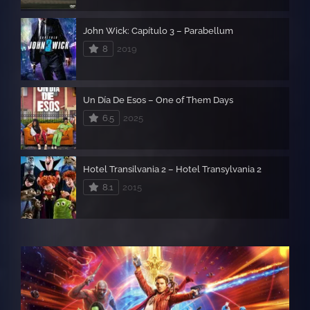
John Wick: Capítulo 3 – Parabellum
8
2019
Un Día De Esos – One of Them Days
6.5
2025
Hotel Transilvania 2 – Hotel Transylvania 2
8.1
2015