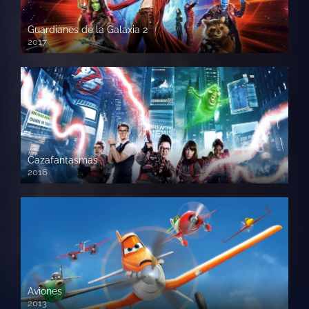
Guardianes de la Galaxia 2
2017
720p HD
Cazafantasmas
2016
720p HD
Aviones
2013