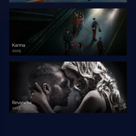
720 HD
Karma
2025
Revancha
2015
720p HD