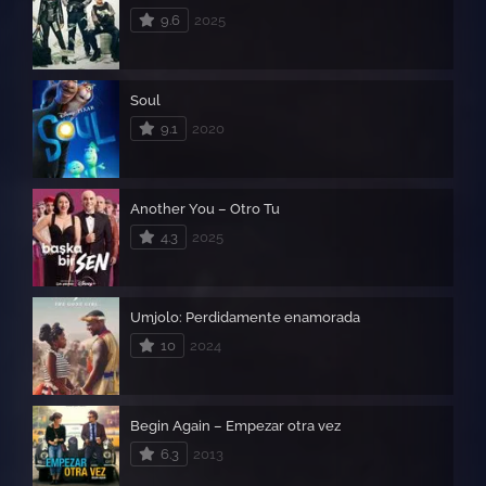
9.6
2025
Soul
9.1
2020
Another You – Otro Tu
4.3
2025
Umjolo: Perdidamente enamorada
10
2024
Begin Again – Empezar otra vez
6.3
2013