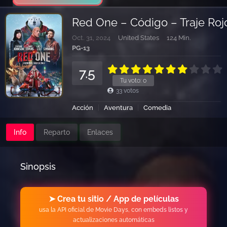
Red One – Código – Traje Roj
Oct. 31, 2024
United States
124 Min.
PG-13
7.5
Tu voto:
0
33
votos
Acción
Aventura
Comedia
Info
Reparto
Enlaces
Sinopsis
➤ Crea tu sitio / App de películas
usa la API oficial de Movie Days, con embeds listos y
actualizaciones automáticas