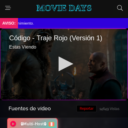
MOVIE DAYS
ntenimiento.
Fuentes de vídeo
Reportar
14649 Vistas
🔒Multi-Host🔒