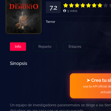
7.2
5
votos
Terror
Info
Reparto
Enlaces
Sinopsis
➤ Crea tu s
usa la API oficial 
actual
Un equipo de investigadores paranormales se dirige a las tierra
disturbios en una casa con un oscuro pasado.