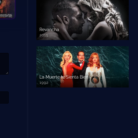
Revancha
2015
720p HD
La Muerte le Sienta Bien
1992
720p HD