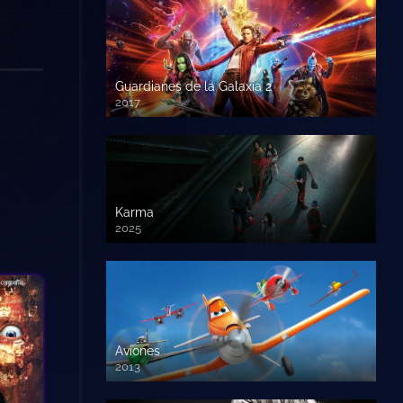
Guardianes de la Galaxia 2
2017
720p HD
Karma
2025
Aviones
2013
720 HD