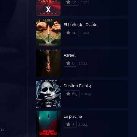
10
2022
El baño del Diablo
10
2024
Azrael
8
2024
Destino Final 4
6.5
2009
La piscina
7
2024
tos