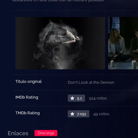
Título original
Don't Look at the Demon
IMDb Rating
5.1
524 votos
TMDb Rating
7.051
49 votos
Enlaces
Descarga