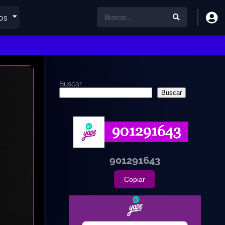
os
Buscar
Buscar
901291643
Copiar