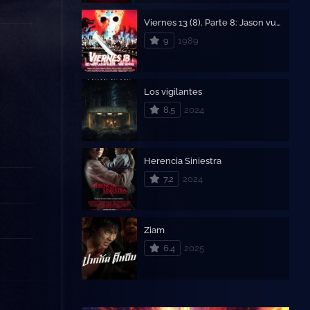
Viernes 13 (8). Parte 8: Jason vuelve… para siempre
9
1989
Los vigilantes
8.5
2024
Herencia Siniestra
7.2
2024
Ziam
6.4
2025