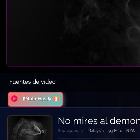
Fuentes de vídeo
🔒Multi-Host🔒
No mires al demon
Sep. 29, 2022
Malaysia
93 Min.
N/A