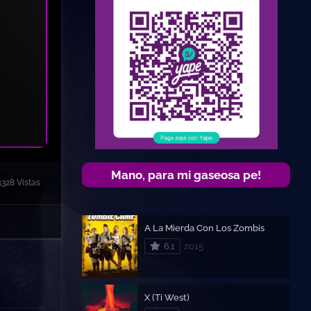
Mano, para mi gaseosa pe!
1328 Vistas
A La Mierda Con Los Zombis
6.1
2015
X (Ti West)