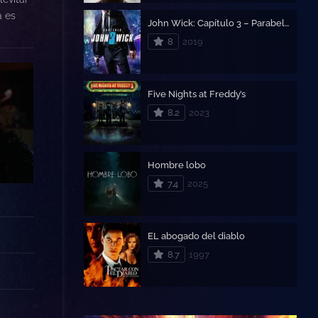
a es
John Wick: Capítulo 3 – Parabellum
8
2019
Five Nights at Freddy’s
8.2
2023
Hombre lobo
7.4
2025
EL abogado del diablo
8.7
1997