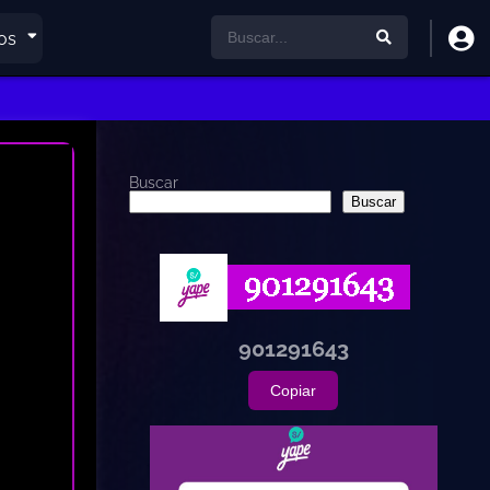
os
Buscar
Buscar
901291643
Copiar