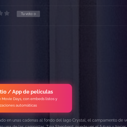
Tu voto:
0
itio / App de películas
de Movie Days, con embeds listos y
izaciones automáticas
do en unas cadenas al fondo del lago Crystal, el campamento de v
ro una de las campistas, Tina Shepherd, puede ver el futuro y hacer 