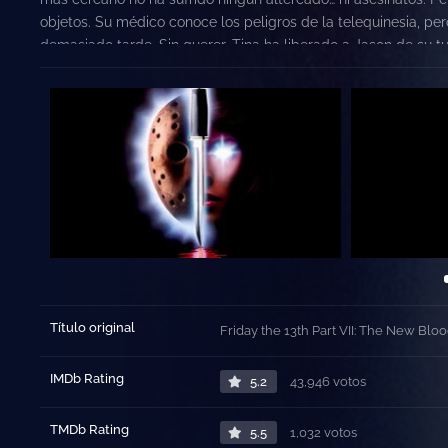
objetos. Su médico conoce los peligros de la telequinesia, pe
demasiado tarde. Sin querer, Tina ha liberado a Jason de su
Título original
Friday the 13th Part VII: The New Blo
IMDb Rating
5.2
43,946 votos
TMDb Rating
5.5
1,032 votos