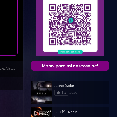
Mano, para mi gaseosa pe!
1711 Vistas
Alone (Sola)
8.2
2020
[REC]² – Rec 2