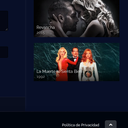
Revancha
2015
720p HD
La Muerte le Sienta Bien
1992
720p HD
Política de Privacidad