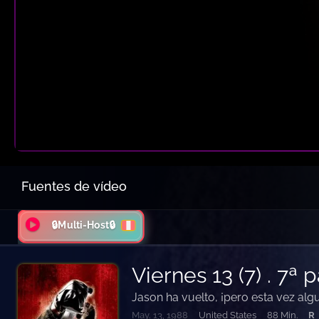
Fuentes de vídeo
🔒Multi-Host🔒
Viernes 13 (7) . 7ª
Jason ha vuelto, ¡pero esta vez alg
May. 13, 1988
United States
88 Min.
R