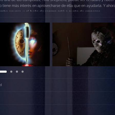
ro tiene más interés en aprovecharse de ella que en ayudarla. Y ahor
 tumba acuosa, y el baño de sangre está a punto de empezar
od