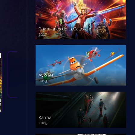
Guardianes de la Galaxia 2
2017
720p HD
Aviones
2013
720 HD
Karma
2025