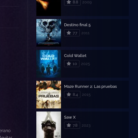
8.8
2009
Destino final 5
7.7
2011
Cold Wallet
10
2025
Maze Runner 2: Las pruebas
8.4
2015
Saw X
7.8
2023
erano
levitar