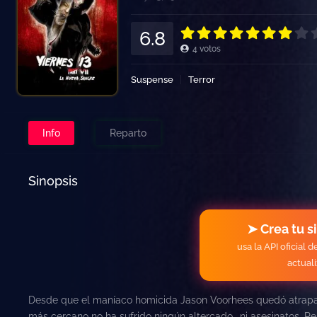
6.8
4
votos
Suspense
Terror
Info
Reparto
Sinopsis
➤ Crea tu s
usa la API oficial 
actual
Desde que el maníaco homicida Jason Voorhees quedó atrapa
más cercano no ha sufrido ningún altercado… ni asesinatos. Pe