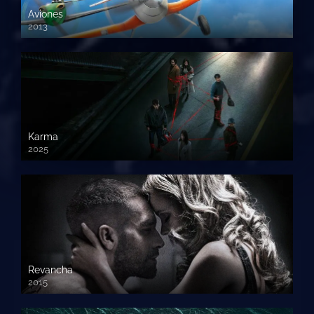
Aviones
2013
720 HD
Karma
2025
Revancha
2015
720p HD