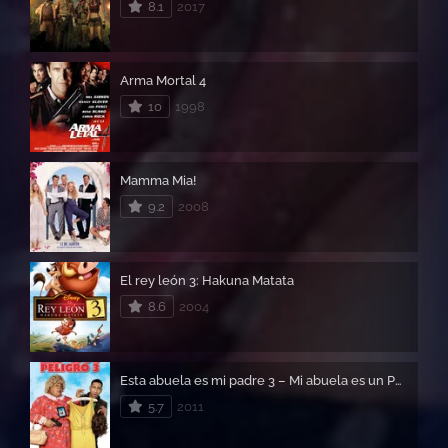
8.1
2017
Arma Mortal 4
10
1998
Mamma Mia!
9.2
2008
El rey león 3: Hakuna Matata
8.6
2004
Esta abuela es mi padre 3 – Mi abuela es un Peligro 3
5.7
2011