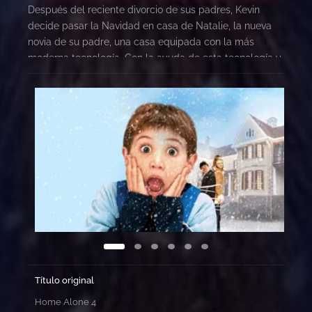
Después del reciente divorcio de sus padres, Kevin
decide pasar la Navidad en casa de Natalie, la nueva
novia de su padre, una casa equipada con la más
moderna tecnología. Con la ayuda de esta tecnología y
haciendo uso de su habitual ingenio, Kevin deberá
hacer frente a unos ladrones, además de intentar
conseguir que sus progenitores se reconcilien. Nueva
entrega de la popular saga de «Solo en casa», que en
esta ocasión, y tras perder progresivamente calidad y
taquilla en las anteriores, ya se hizo directamente para
la televisión y el mercado de video.
Título original
Home Alone 4