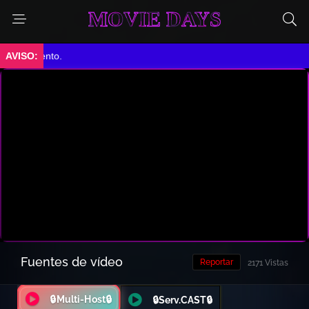
MOVIE DAYS
miento.
Fuentes de vídeo
Reportar
2171 Vistas
🔒Multi-Host🔒
🔒Serv.CAST🔒