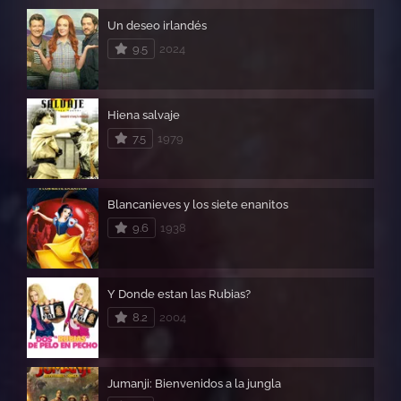
Un deseo irlandés
9.5
2024
Hiena salvaje
7.5
1979
Blancanieves y los siete enanitos
9.6
1938
Y Donde estan las Rubias?
8.2
2004
Jumanji: Bienvenidos a la jungla