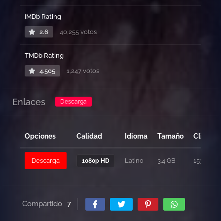
IMDb Rating
2.6
40,255 votos
TMDb Rating
4.505
1,247 votos
Enlaces
Descarga
Opciones
Calidad
Idioma
Tamaño
Clicks
Descarga
Latino
3.4 GB
153
1080p HD
Compartido
7