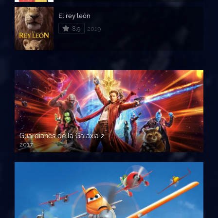
El rey león
8.9
2019
Guardianes de la Galaxia 2
2017
720p HD