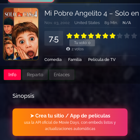
Mi Pobre Angelito 4 – Solo en
Nov. 03, 2002
United States
89 Min.
N/A
7.5
Tu voto:
0
2
votos
Comedia
Familia
Película de TV
Info
Reparto
Enlaces
Sinopsis
➤ Crea tu sitio / App de películas
usa la API oficial de Movie Days, con embeds listos y
actualizaciones automáticas