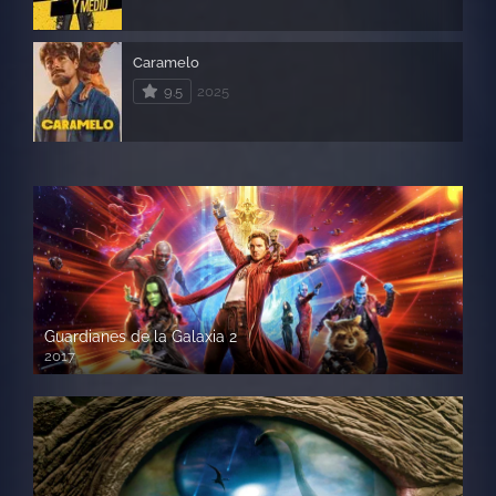
Caramelo
9.5
2025
Guardianes de la Galaxia 2
2017
720p HD