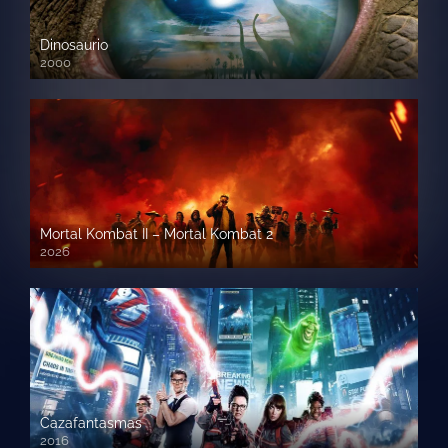
Dinosaurio
2000
720 HD
Mortal Kombat II – Mortal Kombat 2
2026
1080p HD
Cazafantasmas
2016