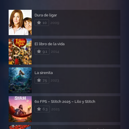
Dura de ligar
10
2009
El libro de la vida
9.1
2014
La sirenita
7.5
2023
60 FPS – Stitch 2025 – Lilo y Stitch
6.3
2025