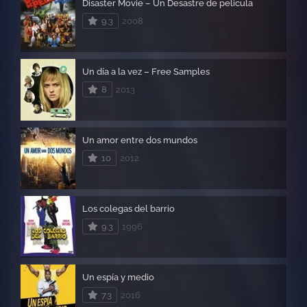
Disaster Movie – Un Desastre de pelicula
9.3
2008
Un día a la vez – Free Samples
8
2013
Un amor entre dos mundos
10
2012
Los colegas del barrio
9.3
1996
Un espía y medio
7.3
2016