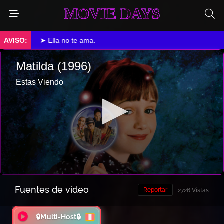
MOVIE DAYS
➤ Ella no te ama.
Fuentes de vídeo
Reportar
2726 Vistas
🔒Multi-Host🔒