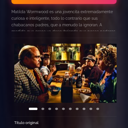
Matilda Wormwood es una jovencita extremadamente
curiosa e inteligente, todo lo contrario que sus
chabacanos padres, que a menudo la ignoran. A
medida que crece va descubriendo que posee poderes
telequinéticos, hasta que un día un profesor le enseña
que puede usar esos poderes para ayudar a sus
amigos. Además las personas que hasta ese momento
le han hecho la vida imposible sufrirán las
consecuencias.
Título original