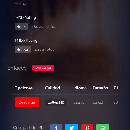
Matilda
IMDb Rating
7
180,493 votos
TMDb Rating
7.2
4,404 votos
Enlaces
Descarga
Opciones
Calidad
Idioma
Tamaño
Clicks
Descarga
Latino
4.2 GB
182
1080p HD
Compartido
6