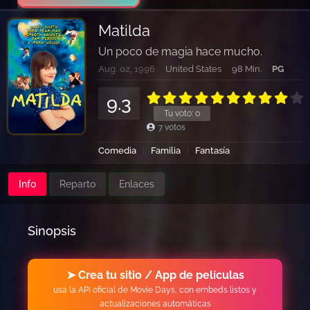
Matilda
Un poco de magia hace mucho.
Aug. 02, 1996
United States
98 Min.
PG
9.3
Tu voto:
0
7
votos
Comedia
Familia
Fantasía
Info
Reparto
Enlaces
Sinopsis
➤ Crea tu sitio / App de películas
usa la API oficial de Movie Days, con embeds listos y
actualizaciones automáticas