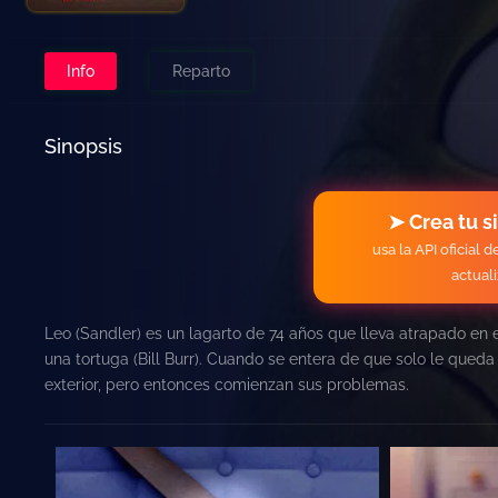
Info
Reparto
Sinopsis
➤ Crea tu s
usa la API oficial 
actual
Leo (Sandler) es un lagarto de 74 años que lleva atrapado en
una tortuga (Bill Burr). Cuando se entera de que solo le qued
exterior, pero entonces comienzan sus problemas.