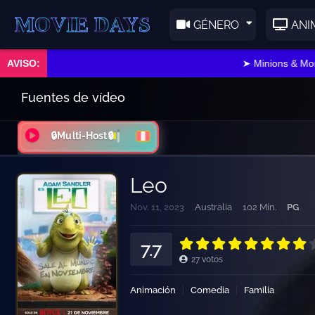
E DAYS
GÉNERO
ANI
➤ Minions & Monstru
Fuentes de vídeo
🔒Multi-Host🔒
Leo
Nov. 11, 2023
Australia
102 Min.
PG
7.7
27
votos
Animación
Comedia
Familia