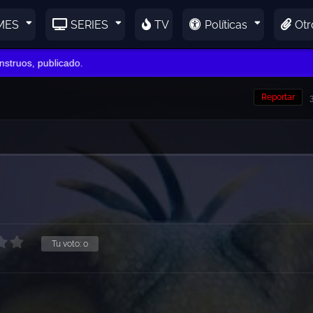
MES
SERIES
TV
Políticas
Otr
os, publicado.
Reportar
Tu voto:
0