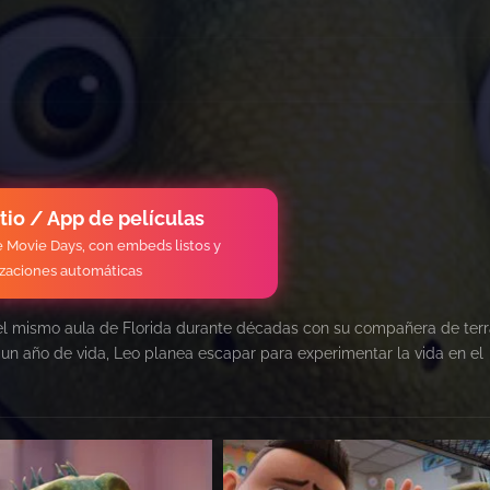
itio / App de películas
de Movie Days, con embeds listos y
izaciones automáticas
 el mismo aula de Florida durante décadas con su compañera de terra
a un año de vida, Leo planea escapar para experimentar la vida en el