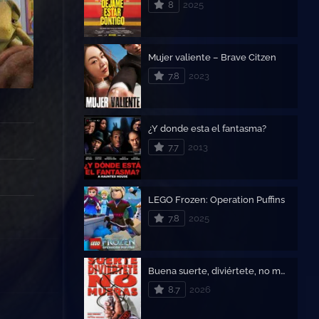
8
2025
Mujer valiente – Brave Citzen
7.8
2023
¿Y donde esta el fantasma?
7.7
2013
LEGO Frozen: Operation Puffins
7.8
2025
Buena suerte, diviértete, no mueras
8.7
2026