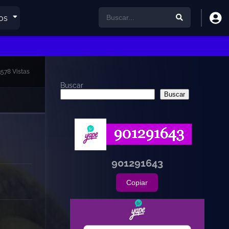
os
3578 Vistas
Buscar
Buscar
901291643
Copiar