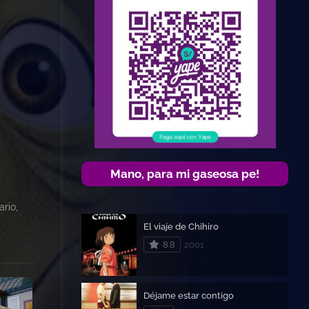
Mano, para mi gaseosa pe!
rio,
El viaje de Chihiro
8.8
2001
Déjame estar contigo