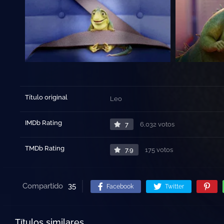
Título original
Leo
IMDb Rating
7
6,032 votos
TMDb Rating
7.9
175 votos
Compartido
35
Facebook
Twitter
Títulos similares