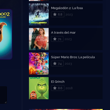
Megalodón 2: La fosa
6.8
2023
A través del mar
7.1
2023
Súper Mario Bros: La película
7.4
2023
El Grinch
8.6
2018