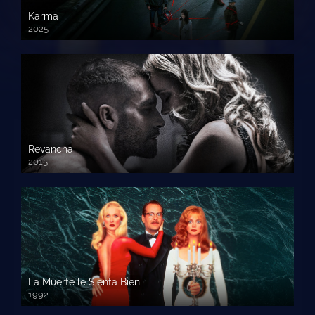
Karma
2025
Revancha
2015
720p HD
La Muerte le Sienta Bien
1992
720p HD