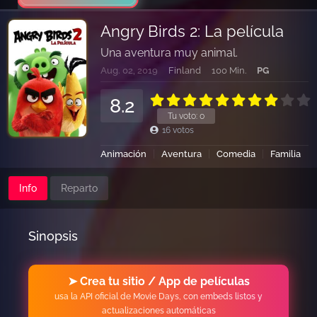
Angry Birds 2: La película
Una aventura muy animal.
Aug. 02, 2019
Finland
100 Min.
PG
8.2
Tu voto:
0
16
votos
Animación
Aventura
Comedia
Familia
Info
Reparto
Sinopsis
➤ Crea tu sitio / App de películas
usa la API oficial de Movie Days, con embeds listos y
actualizaciones automáticas