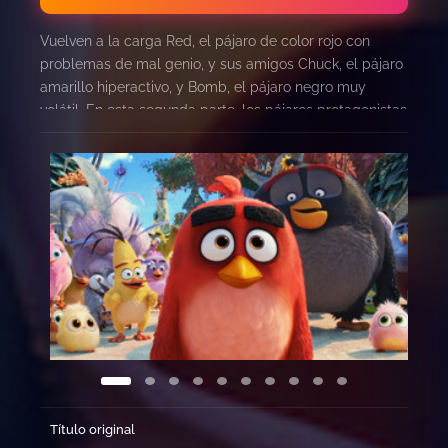
Vuelven a la carga Red, el pájaro de color rojo con
problemas de mal genio, y sus amigos Chuck, el pájaro
amarillo hiperactivo, y Bomb, el pájaro negro muy
volátil. En esta segunda parte, los pájaros protagonistas
y los intrigantes cerdos de color verde llevarán su
conflicto a un nuevo nivel. Y es que, aparecerá una
nueva y malvada villana: Zeta, un pájaro que vive en
una isla helada. Cuando Zeta lance una bola de hielo
sobre la isla en la que se encuentran Red y compañía,
nuestros protagonistas tendrán que hacer frente a esta
nueva amenaza.
Título original