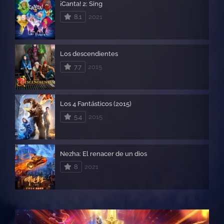
¡Canta! 2: Sing
8.1
2021
Los descendientes
7.7
2015
Los 4 Fantásticos (2015)
5.4
2015
Nezha: El renacer de un dios
8
2021