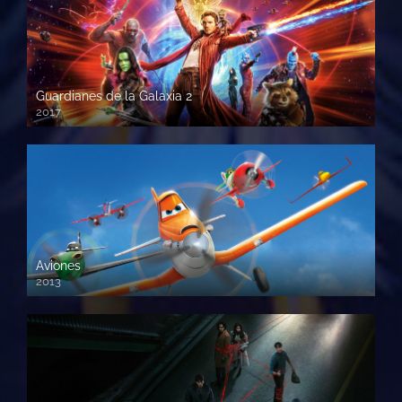
Guardianes de la Galaxia 2
2017
720p HD
Aviones
2013
720 HD