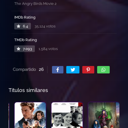
The Angry Birds Movie 2
IMDb Rating
6.4
35,124 votos
TMDb Rating
7.093
1,584 votos
Compartido
26
Títulos similares