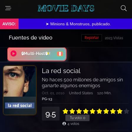
MOVIE DAYS
➤ Minions & Monstruos, publicado.
Fuentes de vídeo
Reportar
2023 Vistas
🔒Multi-Host🔒
La red social
No haces 500 millones de amigos sin
ganarte algunos enemigos
Oct. 01, 2010
United States
120 Min.
PG-13
9.5
Tu voto:
0
4
votos