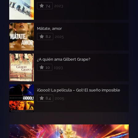
7.4
2023
Mátate, amor
8.2
2025
¿A quién ama Gilbert Grape?
10
1993
¡Goool! La película – Gol! El sueño imposible
8.4
2005