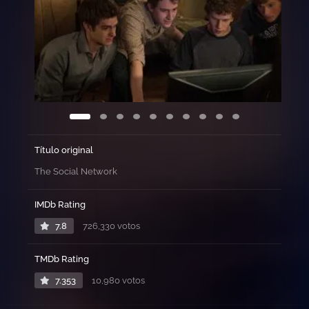
la historia. Pero para este emprendedor, el éxito ha
supuesto complicaciones personales y legales…
Título original
The Social Network
IMDb Rating
7.8
726,330 votos
TMDb Rating
7.353
10,980 votos