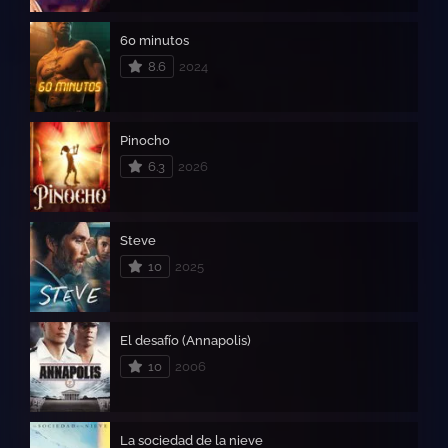
60 minutos
8.6
2024
Pinocho
6.3
2026
Steve
10
2025
El desafío (Annapolis)
10
2006
La sociedad de la nieve