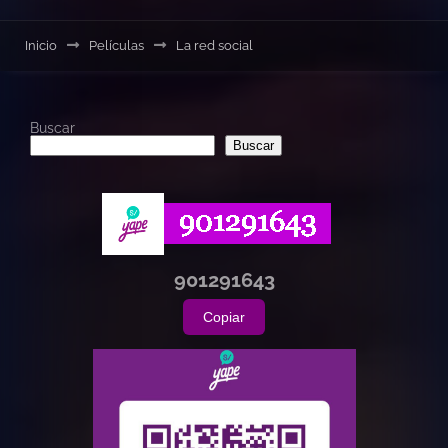
Inicio
Películas
La red social
Buscar
Buscar
901291643
Copiar