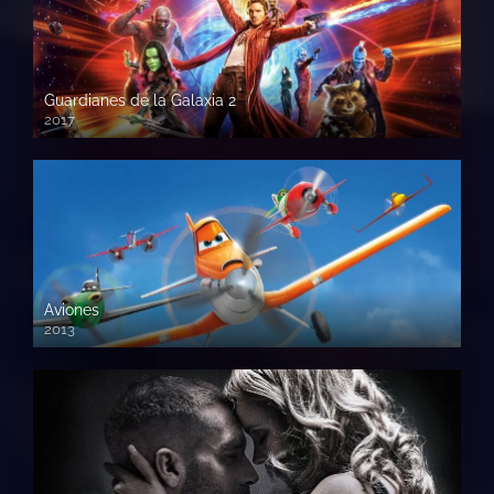
Guardianes de la Galaxia 2
2017
720p HD
Aviones
2013
720 HD