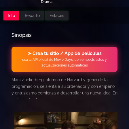
Drama
Info
Reparto
Enlaces
Sinopsis
➤ Crea tu sitio / App de películas
usa la API oficial de Movie Days, con embeds listos y
actualizaciones automáticas
Mark Zuckerberg, alumno de Harvard y genio de la
programación, se sienta a su ordenador y con empeño
y entusiasmo comienza a desarrollar una nueva idea. En
un furor de blogging y programación, lo que comenzó
en la habitación de su colegio mayor pronto se convirtió
en una red social global y una revolución en la
comunicación. Seis años y 500 millones de amigos
después, Mark Zuckerberg es el billonario más joven de