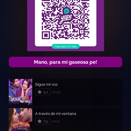
Mano, para mi gaseosa pe!
Sigue mi voz
9.2
2025
A través de mi ventana
7.9
2022