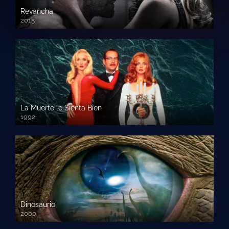
Revancha
2015
720p HD
La Muerte le Sienta Bien
1992
720p HD
Dinosaurio
2000
720 HD