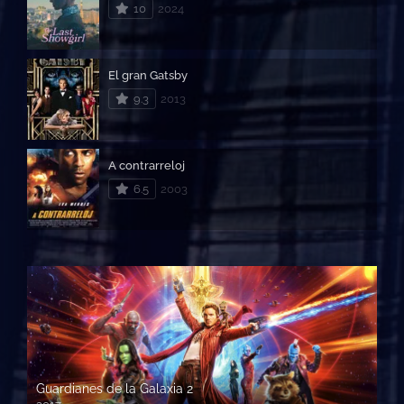
10
2024
El gran Gatsby
9.3
2013
A contrarreloj
6.5
2003
Guardianes de la Galaxia 2