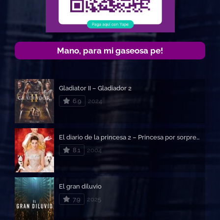
Mano, para mi gaseosa pe!
Gladiator II – Gladiador 2
6.9
2024
El diario de la princesa 2 – Princesa por sorpresa 2
8.1
2004
El gran diluvio
7.9
2025