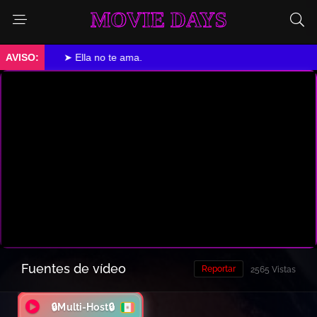
MOVIE DAYS
➤ Ella no te ama.
Fuentes de vídeo
Reportar
2565 Vistas
🔒Multi-Host🔒