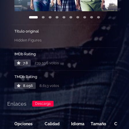
Título original
Hidden Figures
IMDb Rating
7.8
239,596 votos
TMDb Rating
8.056
8,613 votos
Enlaces
Descarga
Opciones
Calidad
Idioma
Tamaño
Clicks