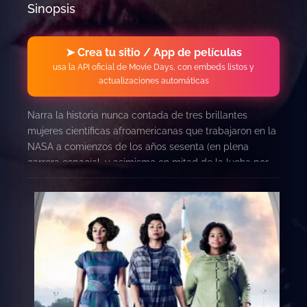
Sinopsis
➤ Crea tu sitio / App de películas
usa la API oficial de Movie Days, con embeds listos y
actualizaciones automáticas
Narra la historia nunca contada de tres brillantes
mujeres científicas afroamericanas que trabajaron en la
NASA a comienzos de los años sesenta (en plena
carrera espacial, y asimismo en mitad de la lucha por
los derechos civiles de los negros estadounidenses) en
el ambicioso proyecto de poner en órbita al astronauta
John Glenn.