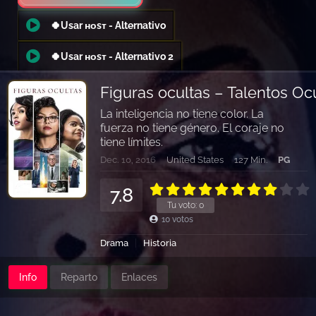
🍀Usar ʜᴏsᴛ - Alternativo
🍀Usar ʜᴏsᴛ - Alternativo 2
Figuras ocultas – Talentos Oc
La inteligencia no tiene color. La
fuerza no tiene género. El coraje no
tiene límites.
Dec. 10, 2016
United States
127 Min.
PG
7.8
Tu voto:
0
10
votos
Drama
Historia
Info
Reparto
Enlaces