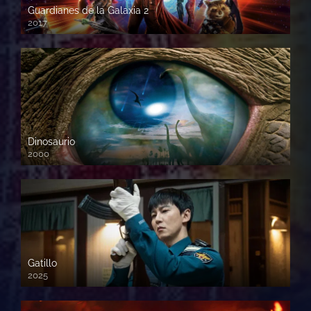
Guardianes de la Galaxia 2
2017
720p HD
Dinosaurio
2000
720 HD
Gatillo
2025