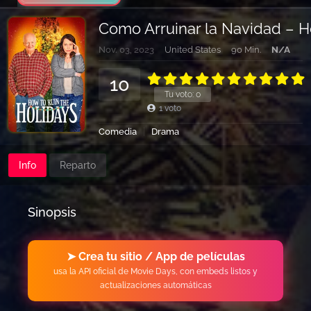
Como Arruinar la Navidad – H
Nov. 03, 2023
United States
90 Min.
N/A
10
Tu voto:
0
1
voto
Comedia
Drama
Info
Reparto
Sinopsis
➤ Crea tu sitio / App de películas
usa la API oficial de Movie Days, con embeds listos y
actualizaciones automáticas