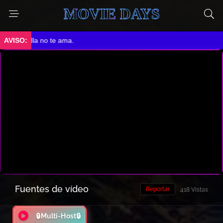
MOVIE DAYS
Ella no te ama.
Fuentes de vídeo
Reportar
418 Vistas
🔒Multi-Host🔒