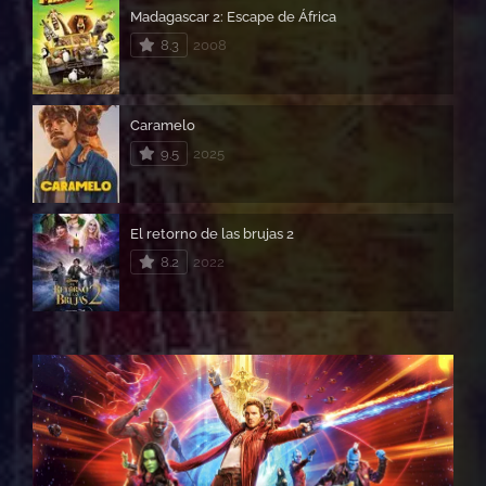
Madagascar 2: Escape de África
8.3
2008
Caramelo
9.5
2025
El retorno de las brujas 2
8.2
2022