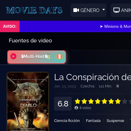
E DAYS
GÉNERO
ANI
➤ Minions & Monstruo
Fuentes de vídeo
🔒Multi-Host🔒
La Conspiración de
Jan. 13, 2023
Czechia
111 Min.
R
6.8
8
votos
Ciencia ficción
Fantasía
Suspense