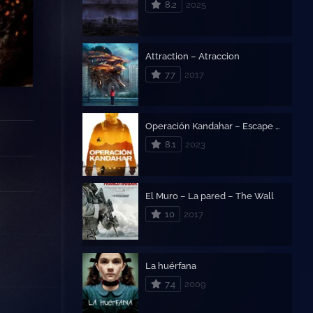
8.2
2025
Attraction – Atraccion
7.7
2017
Operación Kandahar – Escape bajo Fuego
8.1
2023
El Muro – La pared – The Wall
10
2017
La huérfana
7.4
2009