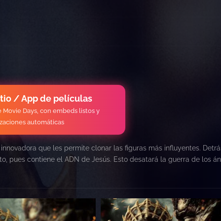
itio / App de películas
de Movie Days, con embeds listos y
izaciones automáticas
nnovadora que les permite clonar las figuras más influyentes. Detr
sto, pues contiene el ADN de Jesús. Esto desatará la guerra de los á