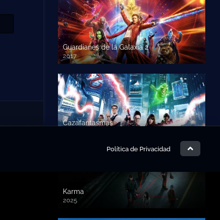
Guardianes de la Galaxia 2
2017
720p HD
Cazafantasmas
2016
720p HD
Política de Privacidad
Karma
2025