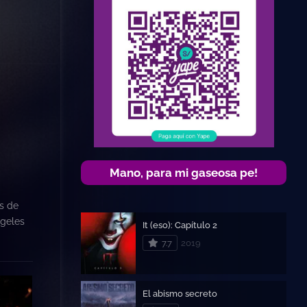
Mano, para mi gaseosa pe!
ás de
ngeles
It (eso): Capítulo 2
7.7
2019
El abismo secreto