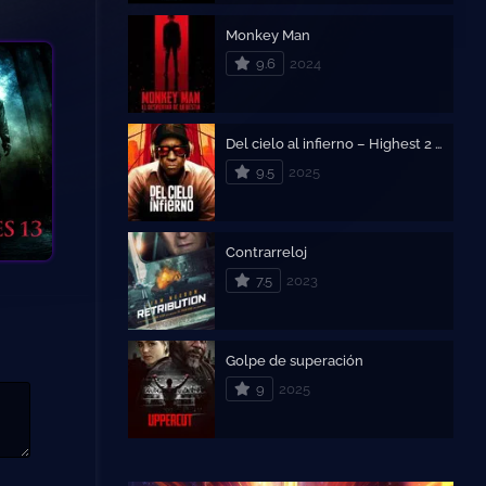
Monkey Man
9.6
2024
Del cielo al infierno – Highest 2 Lowest
9.5
2025
Contrarreloj
7.5
2023
Golpe de superación
9
2025