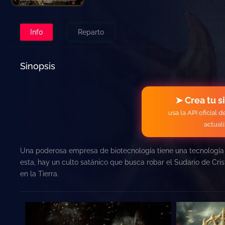
Info
Reparto
Sinopsis
➤ Crea tu s
usa la API oficial 
actual
Una poderosa empresa de biotecnología tiene una tecnología i
esta, hay un culto satánico que busca robar el Sudario de Cri
en la Tierra.