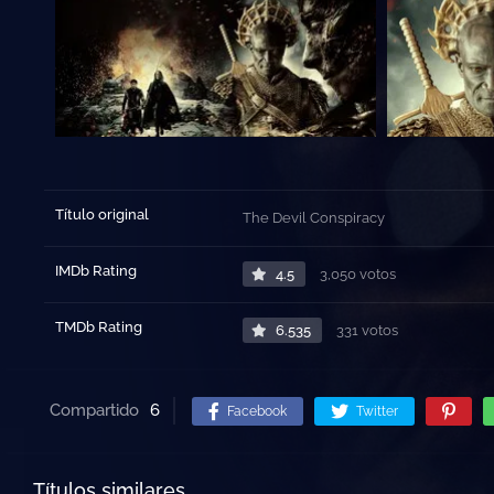
Título original
The Devil Conspiracy
IMDb Rating
4.5
3,050 votos
TMDb Rating
6.535
331 votos
Compartido
6
Facebook
Twitter
Títulos similares