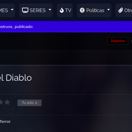
MES
SERIES
TV
Políticas
Otr
s, publicado.
Reportar
l Diablo
Tu voto:
0
Terror