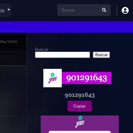
os
1814 Vistas
Buscar
Buscar
901291643
Copiar