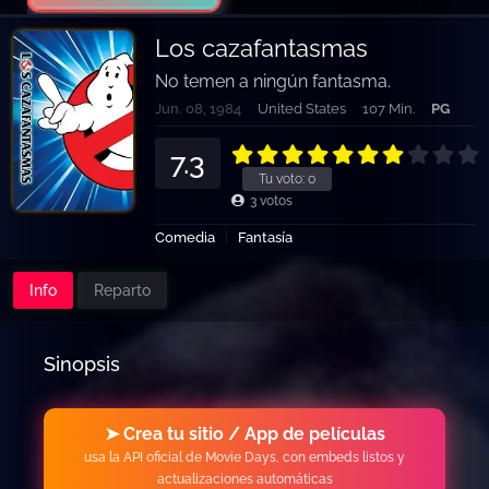
Los cazafantasmas
No temen a ningún fantasma.
Jun. 08, 1984
United States
107 Min.
PG
7.3
Tu voto:
0
3
votos
Comedia
Fantasía
Info
Reparto
Sinopsis
➤ Crea tu sitio / App de películas
usa la API oficial de Movie Days, con embeds listos y
actualizaciones automáticas