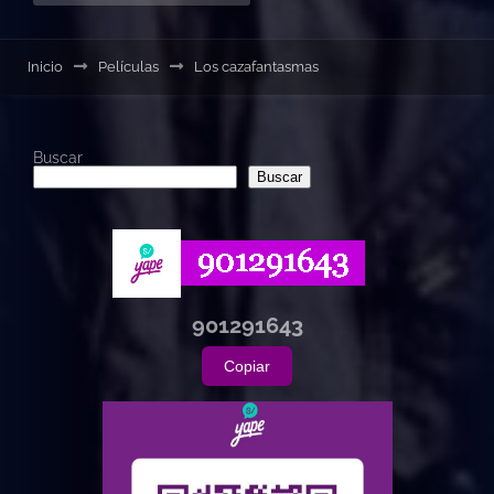
Inicio
Películas
Los cazafantasmas
Buscar
Buscar
901291643
Copiar