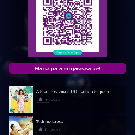
Mano, para mi gaseosa pe!
A todos los chicos: P.D. Todavía te quiero
9
2020
Todopoderoso
8
2003