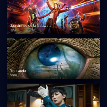
Guardianes de la Galaxia 2
2017
720p HD
Dinosaurio
2000
720 HD