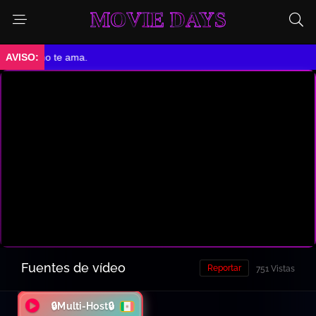
MOVIE DAYS
la no te ama.
Fuentes de vídeo
Reportar
751 Vistas
🔒Multi-Host🔒