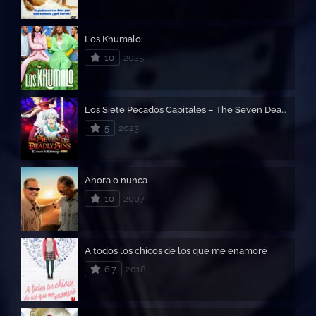
Los Khumalo
10
2025
Los Siete Pecados Capitales – The Seven Deadly Sins: El rencor de Edimburgo (Parte 2)
5
2023
Ahora o nunca
10
2007
A todos los chicos de los que me enamoré
6.7
2018