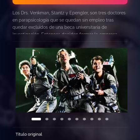
Los Drs. Venkman, Stantz y Epengler, son tres doctores
en parapsicología que se quedan sin empleo tras
quedar excluidos de una beca universitaria de
investigación. Entonces deciden formar la empresa
«Los Cazafantasmas», dedicada a limpiar Nueva York
de ectoplasmas. El aumento repentino de apariciones
espectrales en la Gran Manzana será el presagio de la
llegada de un peligroso y poderoso demonio.
Título original