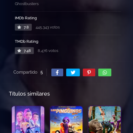
Ghostbusters
IMDb Rating
7.8
445,343 votos
TMDb Rating
7.48
8,476 votos
Compartido
5
Títulos similares