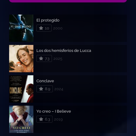
El protegido
10
2000
Los dos hemisferios de Lucca
7.3
2025
Conclave
8.9
2024
Yo creo – I Believe
6.3
2019