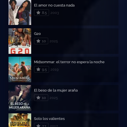
El amor no cuesta nada
8.5
2003
G20
10
2025
Midsommar: el terror no espera la noche
9.5
2019
El beso de la mujer araña
10
2025
Solo los valientes
7.7
2017