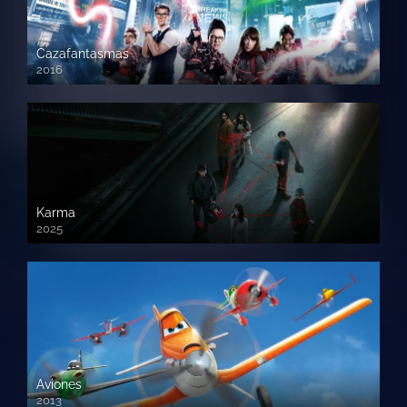
Cazafantasmas
2016
720p HD
Karma
2025
Aviones
2013