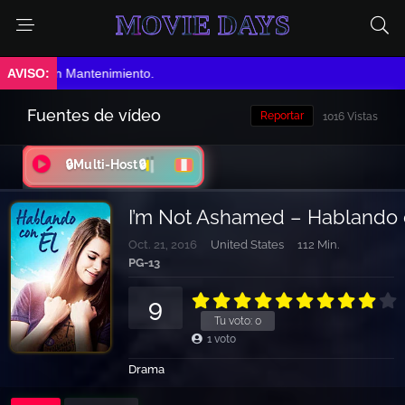
MOVIE DAYS
➤ En Mantenimiento.
Fuentes de vídeo
Reportar
1016 Vistas
🔒Multi-Host🔒
I’m Not Ashamed – Hablando 
Oct. 21, 2016
United States
112 Min.
PG-13
9
Tu voto:
0
1
voto
Drama