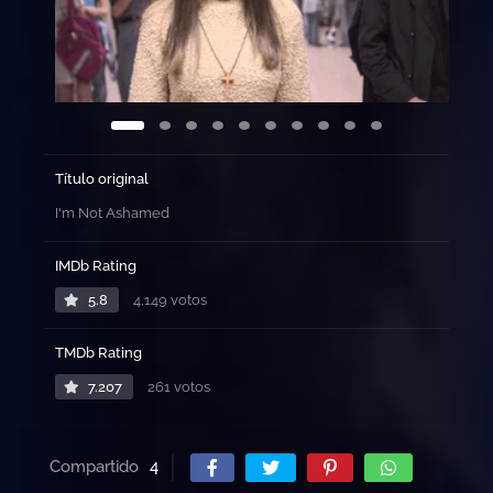
Título original
I'm Not Ashamed
IMDb Rating
5.8
4,149 votos
TMDb Rating
7.207
261 votos
Compartido
4