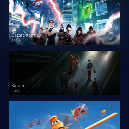
Cazafantasmas
2016
720p HD
Karma
2025