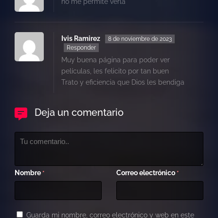
no me permite verla
Ivis Ramirez
8 de noviembre de 2023
Responder
Muy buena página para poder ver
películas, les felicito por tan buen
Trato y eficiencia que Dios les bendiga
Deja un comentario
Nombre
Correo electrónico
*
*
Guarda mi nombre, correo electrónico y web en este