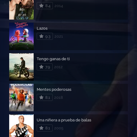
8.4
2014
Lazos
9.3
2021
Tengo ganas de ti
7.9
2012
Mentes poderosas
8.1
2018
Una niñera a prueba de balas
8.1
2005