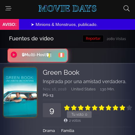
MOVIE DAYS
➤ Minions & Monstruos, publicado.
Fuentes de vídeo
Reportar
2080 Vistas
🔒Multi-Host🔒
Green Book
Inspirada por una amistad verdadera.
Nov. 16, 2018
United States
130 Min.
PG-13
9
Tu voto:
0
2
votos
Drama
Familia