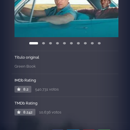
las diferencias para sobrevivir y prosperar en el viaje de
su vida.
Título original
Green Book
IMDb Rating
8.2
540,731 votos
TMDb Rating
8.242
10,636 votos