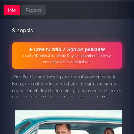
Info
Reparto
Sinopsis
➤ Crea tu sitio / App de películas
usa la API oficial de Movie Days, con embeds listos y
actualizaciones automáticas
Años 60. Cuando Tony Lip, un rudo italoamericano del
Bronx, es contratado como chófer del virtuoso pianista
negro Don Shirley durante una gira de conciertos por el
Sur de Estados Unidos, deberá confiar en «El libro
verde», una guía de los pocos establecimientos seguros
para los afroamericanos, para encontrar alojamiento.
Son dos personas que tendrán que hacer frente al
racismo y los prejuicios, pero a las que la bondad y el
sentido del humor unirán, obligándoles a dejar de lado