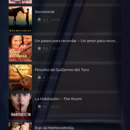
Secretariat
9.3
2010
Un paseo para recordar – Un amor para recorda
6.5
2002
Pinocho de Guillermo del Toro
6
2022
La Habitación – The Room
10
2019
Bajo la misma estrella