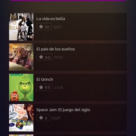
La vida es bella
10
1997
El país de los sueños
9.5
2022
El Grinch
8.6
2018
Space Jam: El juego del siglo
9
1996