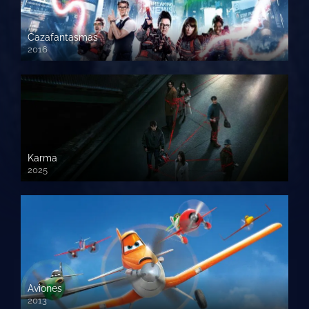
Cazafantasmas
2016
720p HD
Karma
2025
Aviones
2013
720 HD