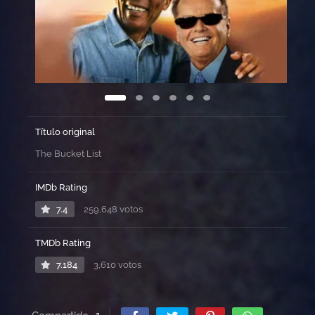
Título original
The Bucket List
IMDb Rating
7.4
259,648 votos
TMDb Rating
7.184
3,610 votos