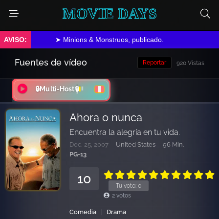
MOVIE DAYS
➤ Minions & Monstruos, publicado.
Fuentes de vídeo
Reportar
920 Vistas
🔒Multi-Host🔒
Ahora o nunca
Encuentra la alegría en tu vida.
Dec. 25, 2007
United States
96 Min.
PG-13
10
Tu voto:
0
2
votos
Comedia
Drama