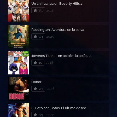
Un chihuahua en Beverly Hills 2
8.1
2011
Paddington: Aventura en la selva
7.9
2025
Jóvenes Titanes en acción: la película
10
2018
Honor
9.3
2006
El Gato con Botas: El último deseo
8.3
2022