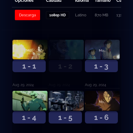
Opciones
Calidad
Idioma
Tamaño
Clicks
Descarga
Latino
870 MB
131
1080p HD
Model 101
Model 102
Model 103
1 - 1
1 - 2
1 - 3
Aug. 29, 2024
Aug. 29, 2024
Aug. 29, 2024
Model 104
Model 105
Model 106
1 - 4
1 - 5
1 - 6