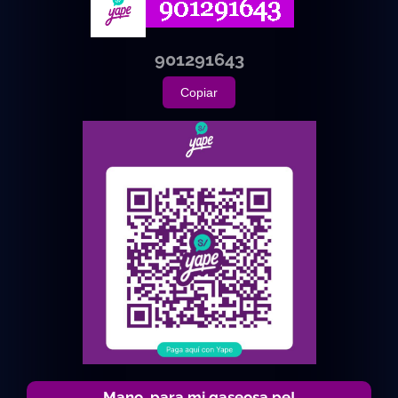
901291643
Copiar
Mano, para mi gaseosa pe!