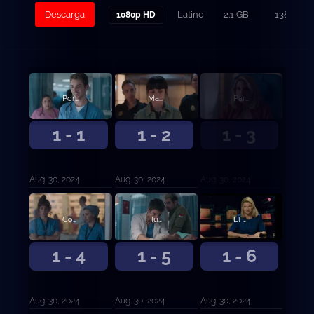
Descarga
Latino
2.1 GB
138
1080p HD
Por encima de todo
Madera de médico
Paramos
1 - 1
1 - 2
1 - 3
Aug. 30, 2024
Aug. 30, 2024
Aug. 30, 2024
Confío en ti
Huelga
El último hombre en pie
1 - 4
1 - 5
1 - 6
Aug. 30, 2024
Aug. 30, 2024
Aug. 30, 2024