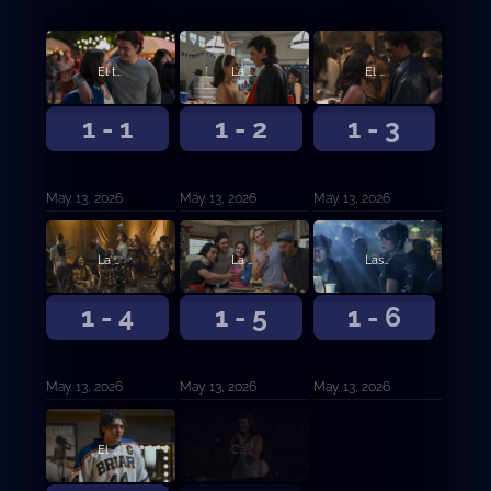
El trato
La práctica
El orgasmo
1 - 1
1 - 2
1 - 3
May. 13, 2026
May. 13, 2026
May. 13, 2026
La separación
La abstinencia
Las vacaciones
1 - 4
1 - 5
1 - 6
May. 13, 2026
May. 13, 2026
May. 13, 2026
El enfrentamiento
Cambio de línea