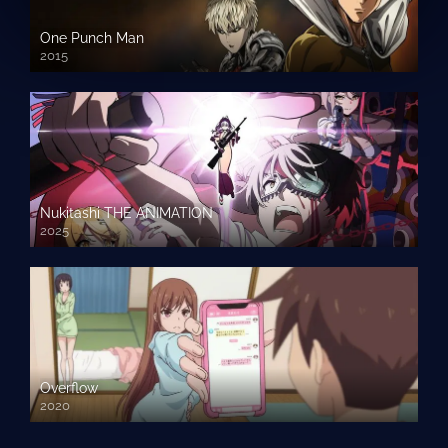
One Punch Man
2015
Nukitashi THE ANIMATION
2025
Overflow
2020