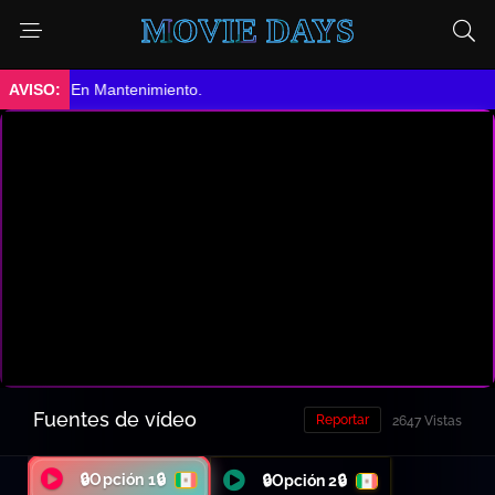
MOVIE DAYS
➤ En Mantenimiento.
Fuentes de vídeo
Reportar
2647 Vistas
🔒Opción 1🔒
🔒Opción 2🔒