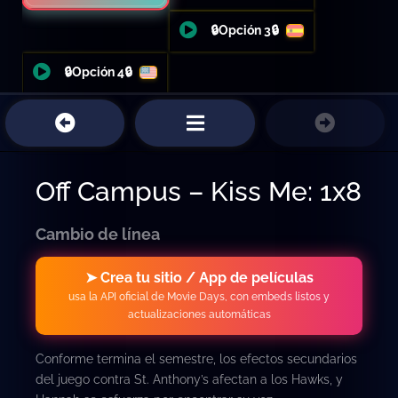
🔒Opción 3🔒
🔒Opción 4🔒
Off Campus – Kiss Me: 1x8
Cambio de línea
➤ Crea tu sitio / App de películas
usa la API oficial de Movie Days, con embeds listos y
actualizaciones automáticas
Conforme termina el semestre, los efectos secundarios
del juego contra St. Anthony’s afectan a los Hawks, y