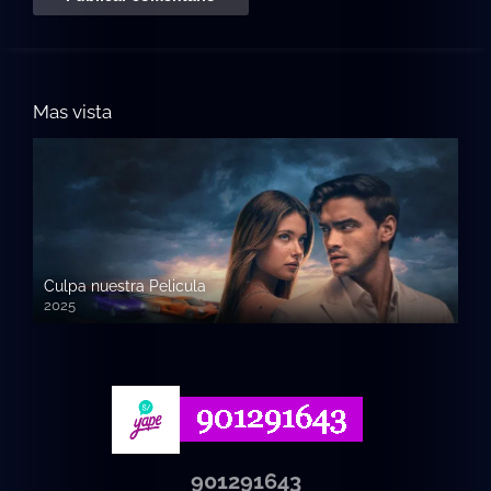
Mas vista
Culpa nuestra Pelicula
2025
720p HD
901291643