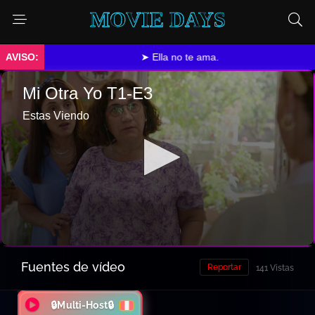
MOVIE DAYS
➤ Ella no te ama.
Fuentes de vídeo
Reportar
141 Vistas
🔒Multi-Host🔒