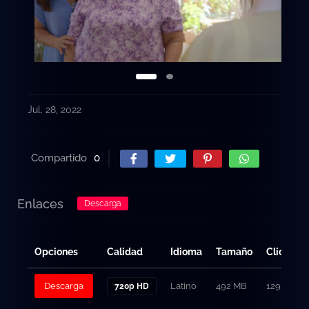
Jul. 28, 2022
Compartido
0
Enlaces
Descarga
Opciones
Calidad
Idioma
Tamaño
Clicks
Descarga
Latino
492 MB
129
720p HD