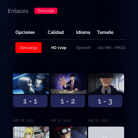
Enlaces
Descarga
Opciones
Calidad
Idioma
Tamaño
Descarga
Spanish
160 MB---PASS: ivan
HD 720p
Mash Burnedead y el Cuerpo de los Dioses
Episodio 2
Episodio 3
1 - 1
1 - 2
1 - 3
Apr. 08, 2023
Apr. 15, 2023
Apr. 22, 2023
Episodio 6
Episodio 4
Episodio 5