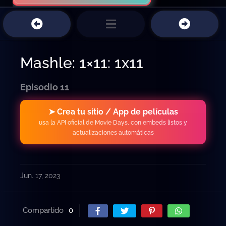
Mashle: 1×11: 1x11
Episodio 11
➤ Crea tu sitio / App de películas
usa la API oficial de Movie Days, con embeds listos y
actualizaciones automáticas
Jun. 17, 2023
Compartido
0