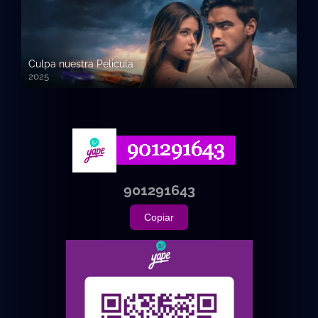
Culpa nuestra Pelicula
2025
720p HD
901291643
Copiar