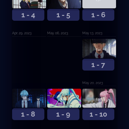
1 - 6
1 - 4
1 - 5
May. 13, 2023
Apr. 29, 2023
May. 06, 2023
Episodio 7
1 - 7
May. 20, 2023
Episodio 10
Episodio 9
Episodio 8
1 - 10
1 - 9
1 - 8