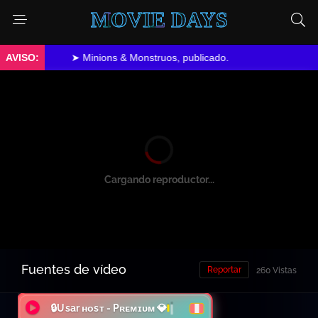
MOVIE DAYS
➤ Minions & Monstruos, publicado.
Cargando reproductor...
Fuentes de vídeo
Reportar
260 Vistas
🔒Usar ʜᴏsᴛ - Pʀᴇᴍɪᴜᴍ 💎